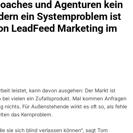
oaches und Agenturen kein
idirektion München: Bundespolizei Kontrolliert Grenzübersch
dern ein Systemproblem ist
on LeadFeed Marketing im
irektion München: Schneller Festgenommen Als Die Reise Nac
n Ungarn Mit Auslieferungshaftbefehl Fest
eidirektion München: Ausgesetzte Katze Am Bahnhof Bamber
kt Auf: Schrotthändler Erschleicht Rund 45.000 Euro Sozialleis
ühren Zu Rechtskräftiger Verurteilung Wegen Betrugs
rektion München: Europaweit Gesuchtes Mitglied Einer Krimine
ollstreckt Europäischen Auslieferungshaftbefehl
beit leistet, kann davon ausgehen: Der Markt ist
 bei vielen ein Zufallsprodukt. Mal kommen Anfragen
eidirektion München: Update Zu Den Einsatzmaßnahmen Der B
nichts. Für Außenstehende wirkt es oft so, als fehle
elten das Kernproblem.
irektion München: Beinahekollision An Bahnübergang In Aubin
ingriffs In Den Bahnverkehr
ie sie sich blind verlassen können“, sagt Tom