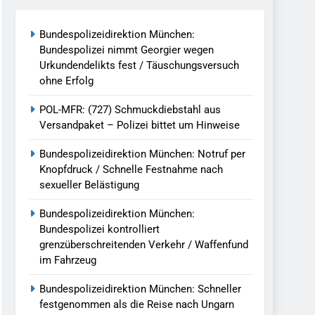
reitenden Verkehr / Waffenfund Im
Bundespolizeidirektion München:
Bundespolizei nimmt Georgier wegen
h Ungarn Beendet / Bundespolizei Nimmt
Urkundendelikts fest / Täuschungsversuch
ohne Erfolg
g Aufgefunden – Tierheim Übernimmt
POL-MFR: (727) Schmuckdiebstahl aus
Versandpaket – Polizei bittet um Hinweise
tungen Ermittlungen Der Finanzkontrolle
Bundespolizeidirektion München: Notruf per
Knopfdruck / Schnelle Festnahme nach
sexueller Belästigung
llen Vereinigung Geht Ins Netz –
Bundespolizeidirektion München:
Bundespolizei kontrolliert
grenzüberschreitenden Verkehr / Waffenfund
undespolizei In Saarbrücken
im Fahrzeug
g / Bundespolizei Ermittelt Wegen
Bundespolizeidirektion München: Schneller
festgenommen als die Reise nach Ungarn