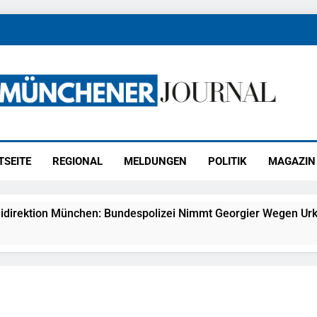
ener Journal
ünchen
TSEITE
REGIONAL
MELDUNGEN
POLITIK
MAGAZIN
idirektion München: Bundespolizei Nimmt Georgier Wegen Urk
27) Schmuckdiebstahl Aus Versandpaket – Polizei Bittet Um 
eidirektion München: Notruf Per Knopfdruck / Schnelle Festn