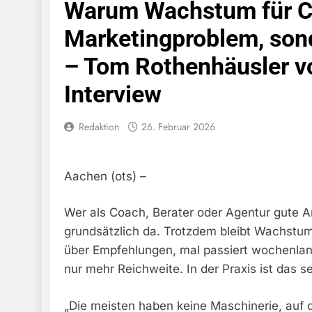
Warum Wachstum für C
Bundespolize
Fahrzeug
Marketingproblem, son
7. August 2026
– Tom Rothenhäusler v
Bundespolizeid
Einen Gesuchte
Interview
6. August 2026
Bundespoliz
Fundtier
Redaktion
26. Februar 2026
6. August 2026
HZA-R: Zoll Dec
Schwarzarbeit F
Aachen (ots) –
6. August 2026
Bundespolizeidi
Bundespolizei V
Wer als Coach, Berater oder Agentur gute Ar
6. August 2026
grundsätzlich da. Trotzdem bleibt Wachstum
Bundespoliz
über Empfehlungen, mal passiert wochenlang 
5. August 2026
nur mehr Reichweite. In der Praxis ist das s
Bundespolizeid
Gefährlichen E
„Die meisten haben keine Maschinerie, auf d
5. August 2026