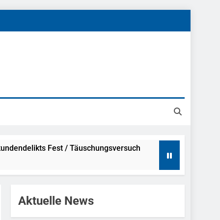
undendelikts Fest / Täuschungsversuch
Hinweise
Aktuelle News
ahme Nach Sexueller Belästigung