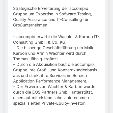
München:
Beinahekollision an
5. August 2026
Strategische Erweiterung der accompio
Bahnübergang in Aubing
Gruppe um Expertise in Software Testing,
/ Bundespolizei ermittelt
Quality Assurance und IT-Consulting für
wegen gefährlichen
Eingriffs in den
Großunternehmen
Bahnverkehr
– accompio erwirbt die Wachter & Karbon IT-
Consulting GmbH & Co. KG.
– Die bisherige Geschäftsführung um Maik
Karbon und Armin Wachter wird durch
Thomas Jähnig ergänzt.
– Durch die Akquisition baut die accompio
Gruppe ihre Groß- und Konzernkundenbasis
aus und stärkt ihre Services im Bereich
Application Performance Management.
– Der Erwerb von Wachter & Karbon wurde
durch die EOS Partners GmbH unterstützt,
einen auf mittelständische Unternehmen
spezialisierten Private-Equity-Investor.