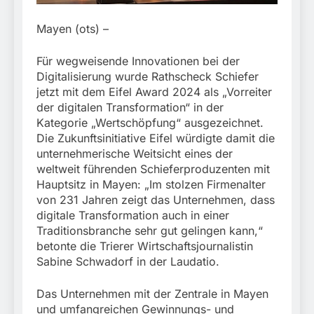
München:
Beinahekollision an
5. August 2026
Bahnübergang in Aubing
Mayen (ots) –
/ Bundespolizei ermittelt
wegen gefährlichen
Für wegweisende Innovationen bei der
Eingriffs in den
Digitalisierung wurde Rathscheck Schiefer
Bahnverkehr
jetzt mit dem Eifel Award 2024 als „Vorreiter
der digitalen Transformation“ in der
Kategorie „Wertschöpfung“ ausgezeichnet.
Die Zukunftsinitiative Eifel würdigte damit die
unternehmerische Weitsicht eines der
weltweit führenden Schieferproduzenten mit
Hauptsitz in Mayen: „Im stolzen Firmenalter
von 231 Jahren zeigt das Unternehmen, dass
digitale Transformation auch in einer
Traditionsbranche sehr gut gelingen kann,“
betonte die Trierer Wirtschaftsjournalistin
Sabine Schwadorf in der Laudatio.
Das Unternehmen mit der Zentrale in Mayen
und umfangreichen Gewinnungs- und