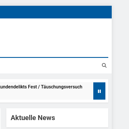
undendelikts Fest / Täuschungsversuch
Hinweise
Aktuelle News
ahme Nach Sexueller Belästigung