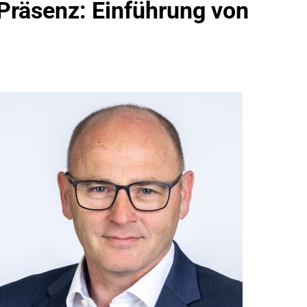
 Präsenz: Einführung von
idirektion München: Bundespolizei Kontrolliert Grenzübersch
irektion München: Schneller Festgenommen Als Die Reise Nac
n Ungarn Mit Auslieferungshaftbefehl Fest
eidirektion München: Ausgesetzte Katze Am Bahnhof Bamber
kt Auf: Schrotthändler Erschleicht Rund 45.000 Euro Sozialleis
ühren Zu Rechtskräftiger Verurteilung Wegen Betrugs
rektion München: Europaweit Gesuchtes Mitglied Einer Krimine
ollstreckt Europäischen Auslieferungshaftbefehl
eidirektion München: Update Zu Den Einsatzmaßnahmen Der B
irektion München: Beinahekollision An Bahnübergang In Aubin
ingriffs In Den Bahnverkehr