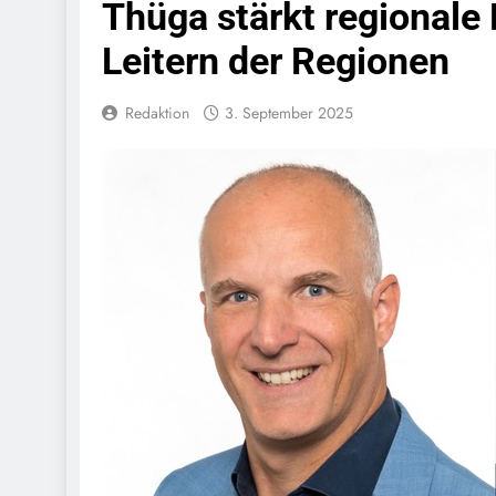
Thüga stärkt regionale
Bundespolize
Fahrzeug
Leitern der Regionen
7. August 2026
Bundespolizeid
Redaktion
3. September 2025
Einen Gesuchte
6. August 2026
Bundespoliz
Fundtier
6. August 2026
HZA-R: Zoll Dec
Schwarzarbeit F
6. August 2026
Bundespolizeidi
Bundespolizei V
6. August 2026
Bundespoliz
5. August 2026
Bundespolizeid
Gefährlichen E
5. August 2026