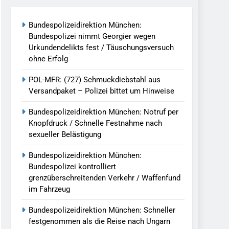
reitenden Verkehr / Waffenfund Im
Bundespolizeidirektion München:
Bundespolizei nimmt Georgier wegen
h Ungarn Beendet / Bundespolizei Nimmt
Urkundendelikts fest / Täuschungsversuch
ohne Erfolg
g Aufgefunden – Tierheim Übernimmt
POL-MFR: (727) Schmuckdiebstahl aus
Versandpaket – Polizei bittet um Hinweise
tungen Ermittlungen Der Finanzkontrolle
Bundespolizeidirektion München: Notruf per
Knopfdruck / Schnelle Festnahme nach
sexueller Belästigung
llen Vereinigung Geht Ins Netz –
Bundespolizeidirektion München:
Bundespolizei kontrolliert
grenzüberschreitenden Verkehr / Waffenfund
undespolizei In Saarbrücken
im Fahrzeug
g / Bundespolizei Ermittelt Wegen
Bundespolizeidirektion München: Schneller
festgenommen als die Reise nach Ungarn