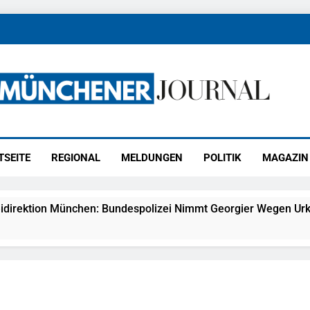
ener Journal
ünchen
TSEITE
REGIONAL
MELDUNGEN
POLITIK
MAGAZIN
idirektion München: Bundespolizei Nimmt Georgier Wegen Urk
27) Schmuckdiebstahl Aus Versandpaket – Polizei Bittet Um 
eidirektion München: Notruf Per Knopfdruck / Schnelle Festn