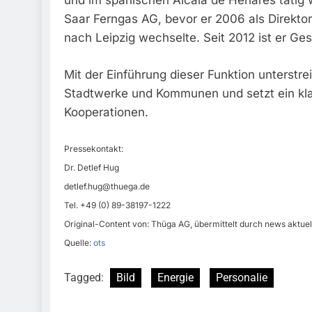
und im spanischen Alcalà de Henares tätig w
Saar Ferngas AG, bevor er 2006 als Direkt
nach Leipzig wechselte. Seit 2012 ist er G
Mit der Einführung dieser Funktion unterstrei
Stadtwerke und Kommunen und setzt ein kla
Kooperationen.
Pressekontakt:
Dr. Detlef Hug
detlef.hug@thuega.de
Tel. +49 (0) 89-38197-1222
Original-Content von: Thüga AG, übermittelt durch news aktuel
Quelle:
ots
Tagged:
Bild
Energie
Personalie