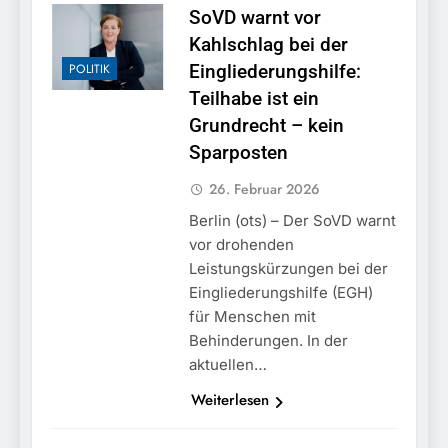
München:
SoVD warnt vor
Beinahekollision an
5. August 2026
Bahnübergang in Aubing
Kahlschlag bei der
/ Bundespolizei ermittelt
POLITIK
Eingliederungshilfe:
wegen gefährlichen
Teilhabe ist ein
Eingriffs in den
Bahnverkehr
Grundrecht – kein
Sparposten
26. Februar 2026
Berlin (ots) – Der SoVD warnt
vor drohenden
Leistungskürzungen bei der
Eingliederungshilfe (EGH)
für Menschen mit
Behinderungen. In der
aktuellen…
Weiterlesen