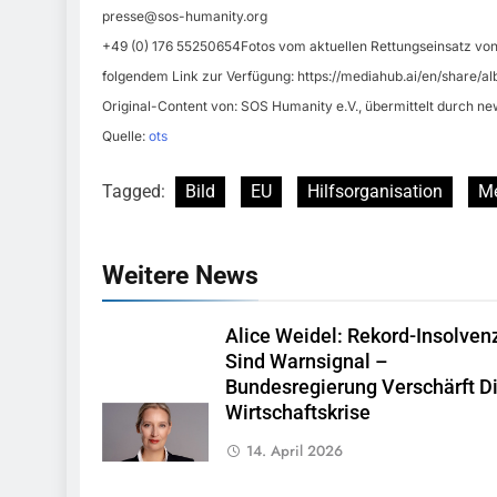
presse@sos-humanity.org
+49 (0) 176 55250654Fotos vom aktuellen Rettungseinsatz von
folgendem Link zur Verfügung: https://mediahub.ai/en/shar
Original-Content von: SOS Humanity e.V., übermittelt durch ne
Quelle:
ots
Tagged:
Bild
EU
Hilfsorganisation
Me
Weitere News
Alice Weidel: Rekord-Insolven
Sind Warnsignal –
Bundesregierung Verschärft D
Wirtschaftskrise
14. April 2026