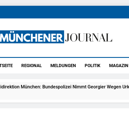
ener Journal
ünchen
TSEITE
REGIONAL
MELDUNGEN
POLITIK
MAGAZIN
idirektion München: Bundespolizei Nimmt Georgier Wegen Urk
27) Schmuckdiebstahl Aus Versandpaket – Polizei Bittet Um 
eidirektion München: Notruf Per Knopfdruck / Schnelle Festn