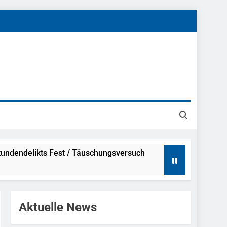
undendelikts Fest / Täuschungsversuch
Hinweise
Aktuelle News
ahme Nach Sexueller Belästigung