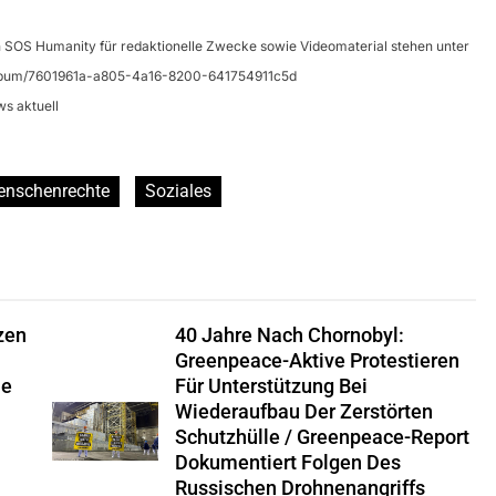
 SOS Humanity für redaktionelle Zwecke sowie Videomaterial stehen unter
e/album/7601961a-a805-4a16-8200-641754911c5d
ws aktuell
nschenrechte
Soziales
zen
40 Jahre Nach Chornobyl:
Greenpeace-Aktive Protestieren
ie
Für Unterstützung Bei
Wiederaufbau Der Zerstörten
Schutzhülle / Greenpeace-Report
Dokumentiert Folgen Des
Russischen Drohnenangriffs