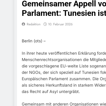
Gemeinsamer Appell vo
Bundespolize
Fahrzeug
Parlament: Tunesien ist
7. August 2026
Bundespolizeid
Redaktion
10. Februar 2026
Einen Gesuchte
6. August 2026
Bundespoliz
Fundtier
Berlin (ots) –
6. August 2026
HZA-R: Zoll Dec
In ihrer heute veröffentlichen Erklärung fo
Schwarzarbeit F
Menschenrechtsorganisationen die Mitglied
6. August 2026
die vorgeschlagene EU-weite Liste sogenann
Bundespolizeidi
Bundespolizei V
der NGOs, der sich speziell auf Tunesien fo
6. August 2026
Europäischen Parlament zusammen. Die Orga
Bundespoliz
als sicheres Herkunftsland in starkem Wide
5. August 2026
das Recht auf Asyl untergräbt.
Bundespolizeid
Gefährlichen E
Gemeinsam mit anderen Organisationen wie 
5. August 2026