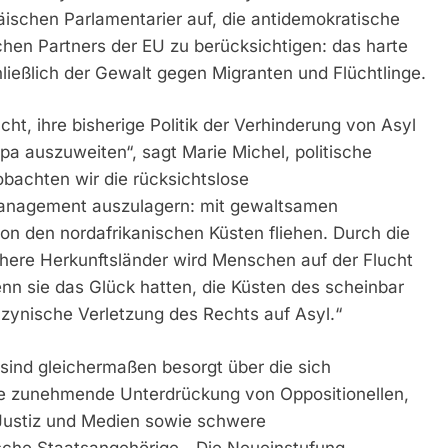
äischen Parlamentarier auf, die antidemokratische
chen Partners der EU zu berücksichtigen: das harte
hließlich der Gewalt gegen Migranten und Flüchtlinge.
cht, ihre bisherige Politik der Verhinderung von Asyl
a auszuweiten“, sagt Marie Michel, politische
obachten wir die rücksichtslose
management auszulagern: mit gewaltsamen
n den nordafrikanischen Küsten fliehen. Durch die
chere Herkunftsländer wird Menschen auf der Flucht
enn sie das Glück hatten, die Küsten des scheinbar
e zynische Verletzung des Rechts auf Asyl.“
sind gleichermaßen besorgt über die sich
ie zunehmende Unterdrückung von Oppositionellen,
Justiz und Medien sowie schwere
che Staatsangehörige. „Die Neueinstufung