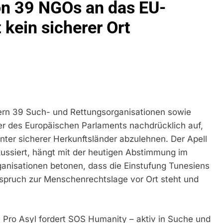
n 39 NGOs an das EU-
idirektion München: Bundespolizei Kontrolliert Grenzübersch
 kein sicherer Ort
irektion München: Schneller Festgenommen Als Die Reise Nac
n Ungarn Mit Auslieferungshaftbefehl Fest
eidirektion München: Ausgesetzte Katze Am Bahnhof Bamber
kt Auf: Schrotthändler Erschleicht Rund 45.000 Euro Sozialleis
rdern 39 Such- und Rettungsorganisationen sowie
ühren Zu Rechtskräftiger Verurteilung Wegen Betrugs
er des Europäischen Parlaments nachdrücklich auf,
ter sicherer Herkunftsländer abzulehnen. Der Apell
rektion München: Europaweit Gesuchtes Mitglied Einer Krimine
ollstreckt Europäischen Auslieferungshaftbefehl
kussiert, hängt mit der heutigen Abstimmung im
nisationen betonen, dass die Einstufung Tunesiens
eidirektion München: Update Zu Den Einsatzmaßnahmen Der B
rspruch zur Menschenrechtslage vor Ort steht und
irektion München: Beinahekollision An Bahnübergang In Aubin
ingriffs In Den Bahnverkehr
Pro Asyl fordert SOS Humanity – aktiv in Suche und