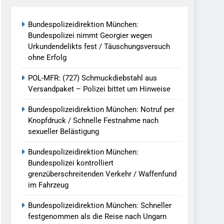
reitenden Verkehr / Waffenfund Im
Bundespolizeidirektion München:
Bundespolizei nimmt Georgier wegen
h Ungarn Beendet / Bundespolizei Nimmt
Urkundendelikts fest / Täuschungsversuch
ohne Erfolg
g Aufgefunden – Tierheim Übernimmt
POL-MFR: (727) Schmuckdiebstahl aus
Versandpaket – Polizei bittet um Hinweise
tungen Ermittlungen Der Finanzkontrolle
Bundespolizeidirektion München: Notruf per
Knopfdruck / Schnelle Festnahme nach
sexueller Belästigung
llen Vereinigung Geht Ins Netz –
Bundespolizeidirektion München:
Bundespolizei kontrolliert
grenzüberschreitenden Verkehr / Waffenfund
undespolizei In Saarbrücken
im Fahrzeug
g / Bundespolizei Ermittelt Wegen
Bundespolizeidirektion München: Schneller
festgenommen als die Reise nach Ungarn