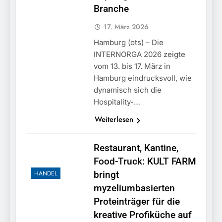
München: Mit dem
führt zur Sicherstellung
Branche
Kraftfahrzeug über die
3. August 2026
unversteuerter Zigaretten
Grenze
und Einleitung eines
17. März 2026
eingereist/Bundespolizei
Steuerstrafverfahrens
stellt Auto sicher
Hamburg (ots) – Die
INTERNORGA 2026 zeigte
vom 13. bis 17. März in
Hamburg eindrucksvoll, wie
dynamisch sich die
Hospitality-…
Weiterlesen
Restaurant, Kantine,
Food-Truck: KULT FARM
HANDEL
bringt
myzeliumbasierten
Proteinträger für die
kreative Profiküche auf