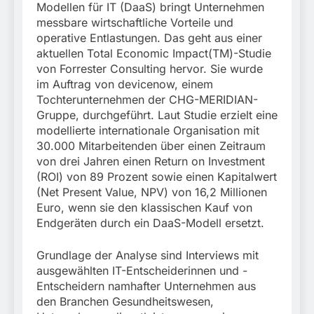
München: Couragierte
Modellen für IT (DaaS) bringt Unternehmen
wegen gefährlichen
Zeugen halten
5. August 2026
Eingriffs in den
messbare wirtschaftliche Vorteile und
Tatverdächtigen fest /
Bahnverkehr
operative Entlastungen. Das geht aus einer
Mann nach Gleissturz
aktuellen Total Economic Impact(TM)-Studie
verletzt
von Forrester Consulting hervor. Sie wurde
im Auftrag von devicenow, einem
Tochterunternehmen der CHG-MERIDIAN-
Gruppe, durchgeführt. Laut Studie erzielt eine
modellierte internationale Organisation mit
30.000 Mitarbeitenden über einen Zeitraum
von drei Jahren einen Return on Investment
(ROI) von 89 Prozent sowie einen Kapitalwert
(Net Present Value, NPV) von 16,2 Millionen
Euro, wenn sie den klassischen Kauf von
Endgeräten durch ein DaaS-Modell ersetzt.
Grundlage der Analyse sind Interviews mit
ausgewählten IT-Entscheiderinnen und -
Entscheidern namhafter Unternehmen aus
den Branchen Gesundheitswesen,