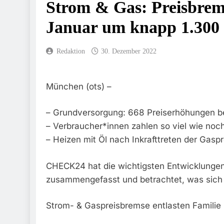
Strom & Gas: Preisbrems
FW-M: Brand 
5. August 2026
Januar um knapp 1.300
HZA-R: Zoll Deck
Sicherstellung Unv
Redaktion
30. Dezember 2022
4. August 2026
Bundespolizei
3. August 2026
München (ots) –
Bundespolizei
Zurück
– Grundversorgung: 668 Preiserhöhungen b
3. August 2026
FW-M: Wochen
– Verbraucher*innen zahlen so viel wie noch
3. August 2026
– Heizen mit Öl nach Inkrafttreten der Gasp
Bundespolize
3. August 2026
CHECK24 hat die wichtigsten Entwicklungen
FW-M: Technis
zusammengefasst und betrachtet, was sich 
31. Juli 2026
Strom- & Gaspreisbremse entlasten Familie