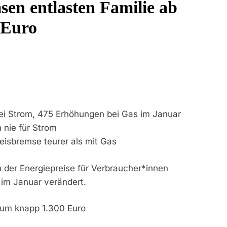
en entlasten Familie ab
In Stillgelegtem Bahngebäude (Sendling)
 Euro
t Auf: Mehr Als 17.000 Zigaretten In Fahrzeug Und Anhänger Verstec
ersteuerter Zigaretten Und Einleitung Eines Steuerstrafverfahrens
direktion München: Mit Dem Kraftfahrzeug Über Die Grenze Eingereist
direktion München: Unerlaubte Einreise Mit Dem Kraftfahrzeug/Bund
ei Strom, 475 Erhöhungen bei Gas im Januar
endrückblick Der Feuerwehr München Für Den 31. Juli Bis 2. Augu
 nie für Strom
reisbremse teurer als mit Gas
idirektion München: Bundespolizei Begleitet Fußballfans Nach Einsa
 der Energiepreise für Verbraucher*innen
che Rettung In Tiefgaragenzufahrt
im Januar verändert.
 um knapp 1.300 Euro