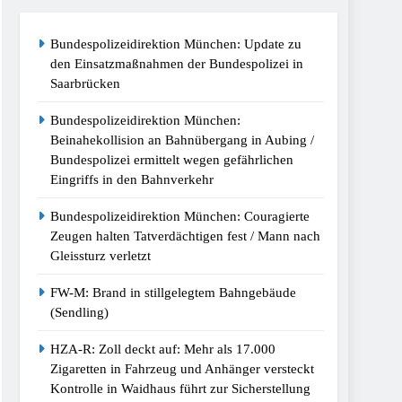
Bundespolizeidirektion München: Update zu
kt Kontrolle In Waidhaus Führt Zur
den Einsatzmaßnahmen der Bundespolizei in
Saarbrücken
/Bundespolizei Stellt Auto Sicher
Bundespolizeidirektion München:
Beinahekollision an Bahnübergang in Aubing /
Bundespolizei ermittelt wegen gefährlichen
espolizei Weist Beschuldigten Nach Moldau
Eingriffs in den Bahnverkehr
Bundespolizeidirektion München: Couragierte
st 2026
Zeugen halten Tatverdächtigen fest / Mann nach
Gleissturz verletzt
tz Am Bahnhof Dachau
FW-M: Brand in stillgelegtem Bahngebäude
(Sendling)
HZA-R: Zoll deckt auf: Mehr als 17.000
Zigaretten in Fahrzeug und Anhänger versteckt
Kontrolle in Waidhaus führt zur Sicherstellung