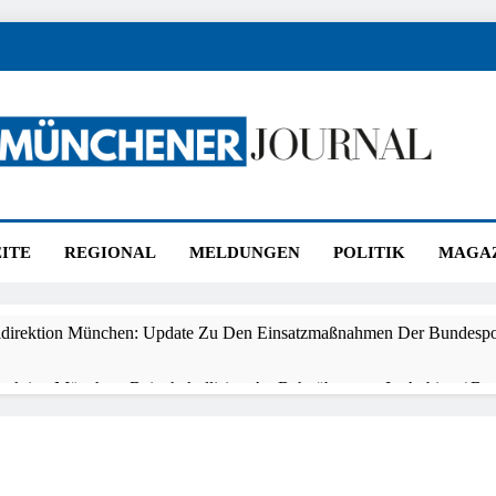
ener Journal
nchen
ITE
REGIONAL
MELDUNGEN
POLITIK
MAGA
idirektion München: Update Zu Den Einsatzmaßnahmen Der Bundespol
irektion München: Beinahekollision An Bahnübergang In Aubing / Bun
en Bahnverkehr
direktion München: Couragierte Zeugen Halten Tatverdächtigen Fest /