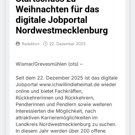
erschleicht rund 45.000
6. August 2026
Weihnachten für das
Euro Sozialleistungen
Bundespolizeidirektion
Ermittlungen der
München: Europaweit
digitale Jobportal
Finanzkontrolle
gesuchtes Mitglied einer
6. August 2026
Schwarzarbeit führen zu
kriminellen Vereinigung
Nordwestmecklenburg
Bundespolizeidirektion
rechtskräftiger
geht ins Netz –
München: Update zu den
Verurteilung wegen
Bundespolizei vollstreckt
Einsatzmaßnahmen der
Betrugs
Redaktion
22. Dezember 2025
5. August 2026
europäischen
Bundespolizei in
Bundespolizeidirektion
Auslieferungshaftbefehl
Saarbrücken
München:
Beinahekollision an
5. August 2026
Wismar/Grevesmühlen (ots) –
Bahnübergang in Aubing
Bundespolizeidirektion
/ Bundespolizei ermittelt
München: Couragierte
Seit dem 22. Dezember 2025 ist das digitale
wegen gefährlichen
Zeugen halten
5. August 2026
Jobportal www.ichwillindieheimat.de wieder
Eingriffs in den
Tatverdächtigen fest /
FW-M: Brand in
Bahnverkehr
online und bietet Fachkräften,
Mann nach Gleissturz
stillgelegtem
Rückkehrerinnen und Rückkehrern,
verletzt
Bahngebäude
5. August 2026
Pendlerinnen und Pendlern sowie weiteren
(Sendling)
HZA-R: Zoll deckt auf:
Interessierten die Möglichkeit, nach
Mehr als 17.000
attraktiven Karrieremöglichkeiten im
Zigaretten in Fahrzeug
4. August 2026
Landkreis Nordwestmecklenburg zu suchen.
und Anhänger versteckt
Bundespolizeidirektion
In diesem Jahr werden über 200 offene
Kontrolle in Waidhaus