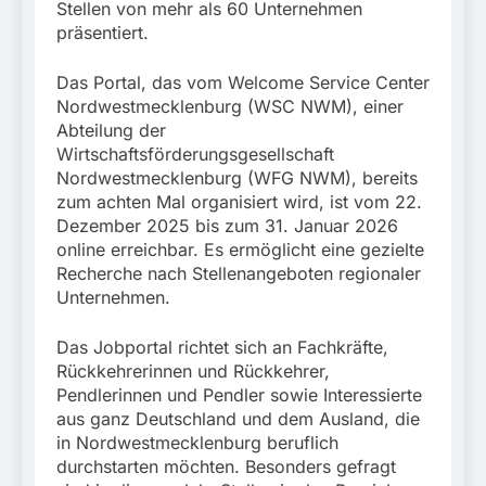
München: Mit dem
Stellen von mehr als 60 Unternehmen
führt zur Sicherstellung
Kraftfahrzeug über die
3. August 2026
präsentiert.
unversteuerter Zigaretten
Grenze
und Einleitung eines
eingereist/Bundespolizei
Steuerstrafverfahrens
Das Portal, das vom Welcome Service Center
stellt Auto sicher
Nordwestmecklenburg (WSC NWM), einer
Abteilung der
Wirtschaftsförderungsgesellschaft
Nordwestmecklenburg (WFG NWM), bereits
zum achten Mal organisiert wird, ist vom 22.
Dezember 2025 bis zum 31. Januar 2026
online erreichbar. Es ermöglicht eine gezielte
Recherche nach Stellenangeboten regionaler
Unternehmen.
Das Jobportal richtet sich an Fachkräfte,
Rückkehrerinnen und Rückkehrer,
Pendlerinnen und Pendler sowie Interessierte
aus ganz Deutschland und dem Ausland, die
in Nordwestmecklenburg beruflich
durchstarten möchten. Besonders gefragt