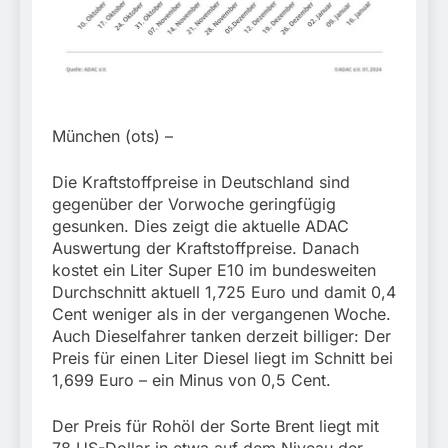
München: Mit dem
führt zur Sicherstellung
Kraftfahrzeug über die
3. August 2026
unversteuerter Zigaretten
Grenze
und Einleitung eines
eingereist/Bundespolizei
Steuerstrafverfahrens
stellt Auto sicher
München (ots) –
Die Kraftstoffpreise in Deutschland sind
gegenüber der Vorwoche geringfügig
gesunken. Dies zeigt die aktuelle ADAC
Auswertung der Kraftstoffpreise. Danach
kostet ein Liter Super E10 im bundesweiten
Durchschnitt aktuell 1,725 Euro und damit 0,4
Cent weniger als in der vergangenen Woche.
Auch Dieselfahrer tanken derzeit billiger: Der
Preis für einen Liter Diesel liegt im Schnitt bei
1,699 Euro – ein Minus von 0,5 Cent.
Der Preis für Rohöl der Sorte Brent liegt mit