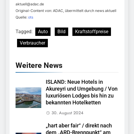
aktuell@adac.de
Original-Content von: ADAC, übermittelt durch news aktuell
Quelle:
ots
Tagged:
Auto
Bild
Kraftstoffpreise
Verbraucher
Weitere News
ISLAND: Neue Hotels in
Akureyri und Umgebung / Von
luxuriösen Lodges bis hin zu
bekannten Hotelketten
30. August 2024
„hart aber fair“ / direkt nach
dem „ARD-Brennpunkt“ am