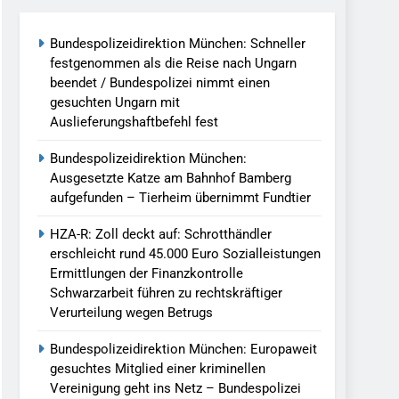
Bundespolizeidirektion München: Schneller
llen Vereinigung Geht Ins Netz –
festgenommen als die Reise nach Ungarn
beendet / Bundespolizei nimmt einen
gesuchten Ungarn mit
undespolizei In Saarbrücken
Auslieferungshaftbefehl fest
g / Bundespolizei Ermittelt Wegen
Bundespolizeidirektion München:
Ausgesetzte Katze am Bahnhof Bamberg
aufgefunden – Tierheim übernimmt Fundtier
en Fest / Mann Nach Gleissturz Verletzt
HZA-R: Zoll deckt auf: Schrotthändler
erschleicht rund 45.000 Euro Sozialleistungen
Ermittlungen der Finanzkontrolle
Schwarzarbeit führen zu rechtskräftiger
ersteckt Kontrolle In Waidhaus Führt
Verurteilung wegen Betrugs
verfahrens
Bundespolizeidirektion München: Europaweit
ngereist/Bundespolizei Stellt Auto
gesuchtes Mitglied einer kriminellen
Vereinigung geht ins Netz – Bundespolizei