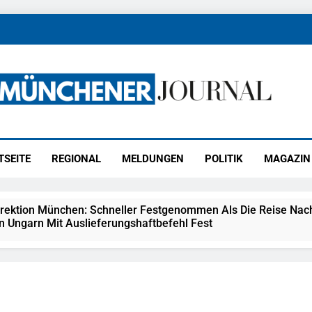
ener Journal
ünchen
TSEITE
REGIONAL
MELDUNGEN
POLITIK
MAGAZIN
irektion München: Schneller Festgenommen Als Die Reise Nac
n Ungarn Mit Auslieferungshaftbefehl Fest
eidirektion München: Ausgesetzte Katze Am Bahnhof Bamber
kt Auf: Schrotthändler Erschleicht Rund 45.000 Euro Sozialleis