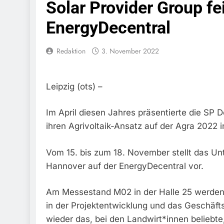
Solar Provider Group fei
Schwarzarbeit F
6. August 2026
EnergyDecentral
Bundespolizeidi
Bundespolizei V
6. August 2026
Redaktion
3. November 2022
Bundespoliz
5. August 2026
Bundespolizeid
Leipzig (ots) –
Gefährlichen E
5. August 2026
Im April diesen Jahres präsentierte die SP
Bundespoliz
ihren Agrivoltaik-Ansatz auf der Agra 2022 i
5. August 2026
FW-M: Brand
Vom 15. bis zum 18. November stellt das Un
5. August 2026
Hannover auf der EnergyDecentral vor.
HZA-R: Zoll Deck
Zur Sicherstellu
4. August 2026
Am Messestand M02 in der Halle 25 werden
Bundespolize
in der Projektentwicklung und das Geschäft
Sicher
wieder das, bei den Landwirt*innen beliebte
3. August 2026