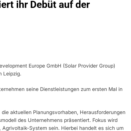
ert ihr Debüt auf der
ühren Zu Rechtskräftiger Verurteilung Wegen Betrugs
rektion München: Europaweit Gesuchtes Mitglied Einer Krimine
ollstreckt Europäischen Auslieferungshaftbefehl
eidirektion München: Update Zu Den Einsatzmaßnahmen Der B
irektion München: Beinahekollision An Bahnübergang In Aubin
ingriffs In Den Bahnverkehr
 Development Europe GmbH (Solar Provider Group)
eidirektion München: Couragierte Zeugen Halten Tatverdächtig
n Leipzig.
 In Stillgelegtem Bahngebäude (Sendling)
ternehmen seine Dienstleistungen zum ersten Mal in
t Auf: Mehr Als 17.000 Zigaretten In Fahrzeug Und Anhänger V
ng Unversteuerter Zigaretten Und Einleitung Eines Steuerstraf
 die aktuellen Planungsvorhaben, Herausforderungen
idirektion München: Mit Dem Kraftfahrzeug Über Die Grenze Ei
smodell des Unternehmens präsentiert. Fokus wird
, Agrivoltaik-System sein. Hierbei handelt es sich um