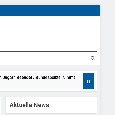
h Ungarn Beendet / Bundespolizei Nimmt
g Aufgefunden – Tierheim Übernimmt
Aktuelle News
tungen Ermittlungen Der Finanzkontrolle