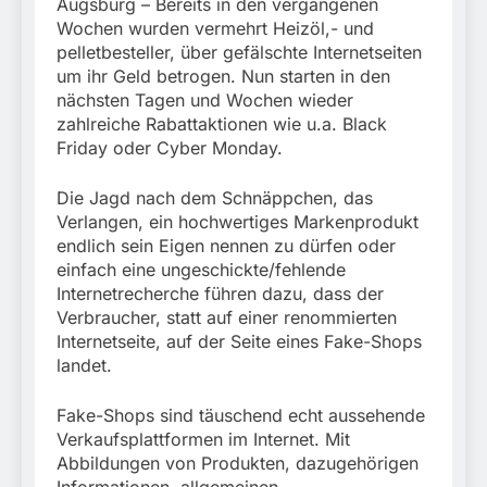
München: Mit dem
Augsburg – Bereits in den vergangenen
führt zur Sicherstellung
Kraftfahrzeug über die
Wochen wurden vermehrt Heizöl,- und
3. August 2026
unversteuerter Zigaretten
Grenze
pelletbesteller, über gefälschte Internetseiten
und Einleitung eines
eingereist/Bundespolizei
Steuerstrafverfahrens
um ihr Geld betrogen. Nun starten in den
stellt Auto sicher
nächsten Tagen und Wochen wieder
zahlreiche Rabattaktionen wie u.a. Black
Friday oder Cyber Monday.
Die Jagd nach dem Schnäppchen, das
Verlangen, ein hochwertiges Markenprodukt
endlich sein Eigen nennen zu dürfen oder
einfach eine ungeschickte/fehlende
Internetrecherche führen dazu, dass der
Verbraucher, statt auf einer renommierten
Internetseite, auf der Seite eines Fake-Shops
landet.
Fake-Shops sind täuschend echt aussehende
Verkaufsplattformen im Internet. Mit
Abbildungen von Produkten, dazugehörigen
Informationen, allgemeinen