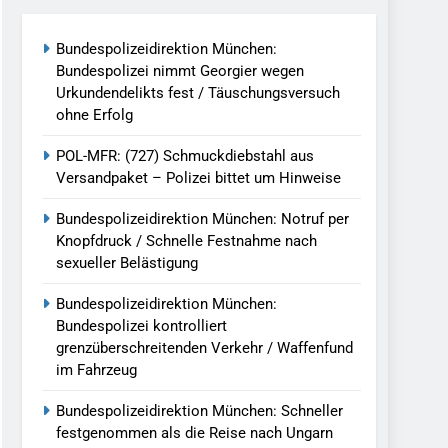
reitenden Verkehr / Waffenfund Im
Bundespolizeidirektion München:
Bundespolizei nimmt Georgier wegen
h Ungarn Beendet / Bundespolizei Nimmt
Urkundendelikts fest / Täuschungsversuch
ohne Erfolg
g Aufgefunden – Tierheim Übernimmt
POL-MFR: (727) Schmuckdiebstahl aus
Versandpaket – Polizei bittet um Hinweise
tungen Ermittlungen Der Finanzkontrolle
Bundespolizeidirektion München: Notruf per
Knopfdruck / Schnelle Festnahme nach
sexueller Belästigung
llen Vereinigung Geht Ins Netz –
Bundespolizeidirektion München:
Bundespolizei kontrolliert
grenzüberschreitenden Verkehr / Waffenfund
undespolizei In Saarbrücken
im Fahrzeug
g / Bundespolizei Ermittelt Wegen
Bundespolizeidirektion München: Schneller
festgenommen als die Reise nach Ungarn