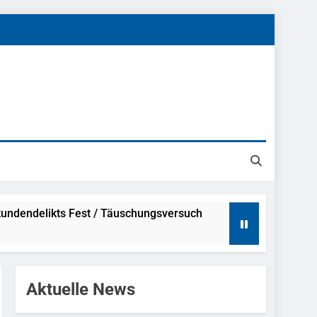
undendelikts Fest / Täuschungsversuch
Hinweise
Aktuelle News
ahme Nach Sexueller Belästigung