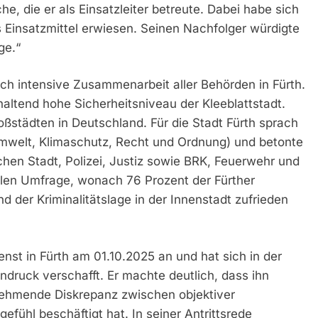
e, die er als Einsatzleiter betreute. Dabei habe sich
s Einsatzmittel erwiesen. Seinen Nachfolger würdigte
ge.“
ch intensive Zusammenarbeit aller Behörden in Fürth.
nhaltend hohe Sicherheitsniveau der Kleeblattstadt.
oßstädten in Deutschland. Für die Stadt Fürth sprach
 (Umwelt, Klimaschutz, Recht und Ordnung) und betonte
en Stadt, Polizei, Justiz sowie BRK, Feuerwehr und
llen Umfrage, wonach 76 Prozent der Fürther
d der Kriminalitätslage in der Innenstadt zufrieden
ienst in Fürth am 01.10.2025 an und hat sich in der
indruck verschafft. Er machte deutlich, dass ihn
unehmende Diskrepanz zwischen objektiver
efühl beschäftigt hat. In seiner Antrittsrede