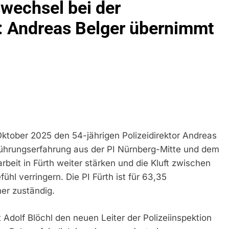
echsel bei der
idirektion München: Bundespolizei Kontrolliert Grenzübersch
h: Andreas Belger übernimmt
irektion München: Schneller Festgenommen Als Die Reise Nac
n Ungarn Mit Auslieferungshaftbefehl Fest
eidirektion München: Ausgesetzte Katze Am Bahnhof Bamber
kt Auf: Schrotthändler Erschleicht Rund 45.000 Euro Sozialleis
ühren Zu Rechtskräftiger Verurteilung Wegen Betrugs
 Oktober 2025 den 54-jährigen Polizeidirektor Andreas
rektion München: Europaweit Gesuchtes Mitglied Einer Krimine
e Führungserfahrung aus der PI Nürnberg-Mitte und dem
ollstreckt Europäischen Auslieferungshaftbefehl
beit in Fürth weiter stärken und die Kluft zwischen
ühl verringern. Die PI Fürth ist für 63,35
eidirektion München: Update Zu Den Einsatzmaßnahmen Der B
er zuständig.
irektion München: Beinahekollision An Bahnübergang In Aubin
ingriffs In Den Bahnverkehr
 Adolf Blöchl den neuen Leiter der Polizeiinspektion