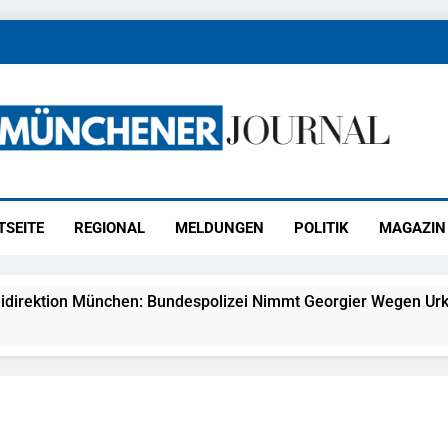
ener Journal
ünchen
TSEITE
REGIONAL
MELDUNGEN
POLITIK
MAGAZIN
idirektion München: Bundespolizei Nimmt Georgier Wegen Urk
27) Schmuckdiebstahl Aus Versandpaket – Polizei Bittet Um 
eidirektion München: Notruf Per Knopfdruck / Schnelle Festn