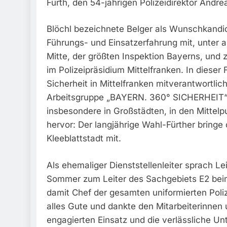
Fürth, den 54-jährigen Polizeidirektor Andrea
Blöchl bezeichnete Belger als Wunschkandi
Führungs- und Einsatzerfahrung mit, unter a
Mitte, der größten Inspektion Bayerns, und z
im Polizeipräsidium Mittelfranken. In dieser 
Sicherheit in Mittelfranken mitverantwortlich
Arbeitsgruppe „BAYERN. 360° SICHERHEIT“, d
insbesondere in Großstädten, in den Mittel
hervor: Der langjährige Wahl-Fürther bringe 
Kleeblattstadt mit.
Als ehemaliger Dienststellenleiter sprach Le
Sommer zum Leiter des Sachgebiets E2 beim 
damit Chef der gesamten uniformierten Pol
alles Gute und dankte den Mitarbeiterinnen u
engagierten Einsatz und die verlässliche Un