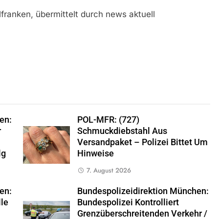
lfranken, übermittelt durch news aktuell
en:
POL-MFR: (727)
r
Schmuckdiebstahl Aus
Versandpaket – Polizei Bittet Um
lg
Hinweise
7. August 2026
en:
Bundespolizeidirektion München:
lle
Bundespolizei Kontrolliert
Grenzüberschreitenden Verkehr /