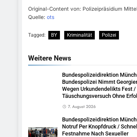
Original-Content von: Polizeipräsidium Mitte
Quelle:
ots
Tagged:
BY
Kriminalität
Polizei
Weitere News
Bundespolizeidirektion Münch
Bundespolizei Nimmt Georgie
Wegen Urkundendelikts Fest /
Täuschungsversuch Ohne Erfo
7. August 2026
Bundespolizeidirektion Münch
Notruf Per Knopfdruck / Schne
Festnahme Nach Sexueller