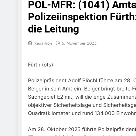
POL-MFR: (1041) Amtsw
Bundespolize
Fahrzeug
Polizeiinspektion Fürt
7. August 2026
die Leitung
Bundespolizeid
Einen Gesuchte
6. August 2026
Redaktion
6. November 2025
Bundespoliz
Fundtier
6. August 2026
Fürth (ots) –
HZA-R: Zoll Dec
Schwarzarbeit F
6. August 2026
Polizeipräsident Adolf Blöchl führte am 28.
Bundespolizeidi
Belger in sein Amt ein. Belger bringt breit
Bundespolizei V
Sachgebiet E2 mit, will die enge Zusammenar
6. August 2026
objektiver Sicherheitslage und Sicherheitsgef
Bundespoliz
Quadratkilometer und rund 134.000 Einwohn
5. August 2026
Bundespolizeid
Gefährlichen E
Am 28. Oktober 2025 führte Polizeipräsident
5. August 2026