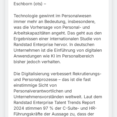
Mehr als 17.000
Eschborn (ots) –
Zigaretten in Fahrzeug
4. August 2026
und Anhänger versteckt
Kontrolle in Waidhaus
Technologie gewinnt im Personalwesen
führt zur Sicherstellung
immer mehr an Bedeutung, insbesondere,
unversteuerter Zigaretten
was die Vorhersage von Personal- und
und Einleitung eines
Arbeitskapazitäten angeht. Das geht aus den
Steuerstrafverfahrens
Ergebnissen einer internationalen Studie von
Randstad Enterprise hervor. In deutschen
Unternehmen ist die Einführung von digitalen
Anwendungen wie KI im Personalbereich
bisher jedoch verhalten.
Die Digitalisierung verbessert Rekrutierungs-
und Personalprozesse – das ist die fast
einstimmige Sicht von
Personalverantwortlichen und
Unternehmensvorständen weltweit. Laut dem
Randstad Enterprise Talent Trends Report
2024 stimmen 97 % der C-Suite- und HR-
Führungskräfte der Aussage zu, dass der