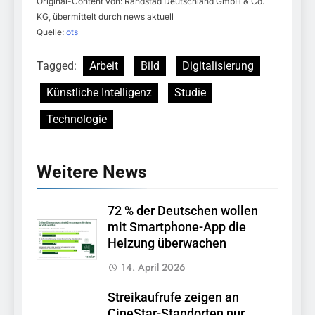
Original-Content von: Randstad Deutschland GmbH & Co.
KG, übermittelt durch news aktuell
Quelle:
ots
Tagged:
Arbeit
Bild
Digitalisierung
Künstliche Intelligenz
Studie
Technologie
Weitere News
72 % der Deutschen wollen
mit Smartphone-App die
Heizung überwachen
14. April 2026
Streikaufrufe zeigen an
CineStar-Standorten nur