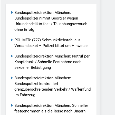
reitenden Verkehr / Waffenfund Im
Bundespolizeidirektion München:
Bundespolizei nimmt Georgier wegen
h Ungarn Beendet / Bundespolizei Nimmt
Urkundendelikts fest / Täuschungsversuch
ohne Erfolg
g Aufgefunden – Tierheim Übernimmt
POL-MFR: (727) Schmuckdiebstahl aus
Versandpaket – Polizei bittet um Hinweise
tungen Ermittlungen Der Finanzkontrolle
Bundespolizeidirektion München: Notruf per
Knopfdruck / Schnelle Festnahme nach
sexueller Belästigung
llen Vereinigung Geht Ins Netz –
Bundespolizeidirektion München:
Bundespolizei kontrolliert
grenzüberschreitenden Verkehr / Waffenfund
undespolizei In Saarbrücken
im Fahrzeug
g / Bundespolizei Ermittelt Wegen
Bundespolizeidirektion München: Schneller
festgenommen als die Reise nach Ungarn