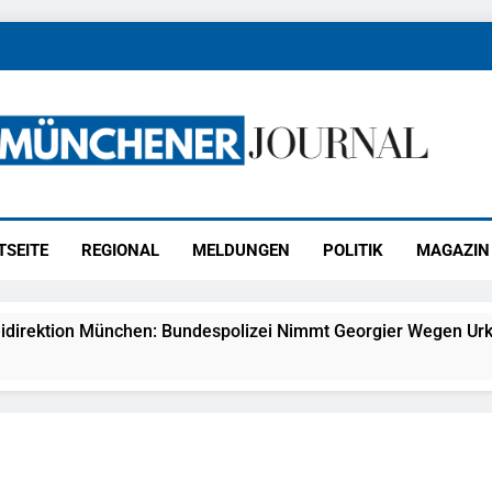
ener Journal
ünchen
TSEITE
REGIONAL
MELDUNGEN
POLITIK
MAGAZIN
idirektion München: Bundespolizei Nimmt Georgier Wegen Urk
27) Schmuckdiebstahl Aus Versandpaket – Polizei Bittet Um 
eidirektion München: Notruf Per Knopfdruck / Schnelle Festn