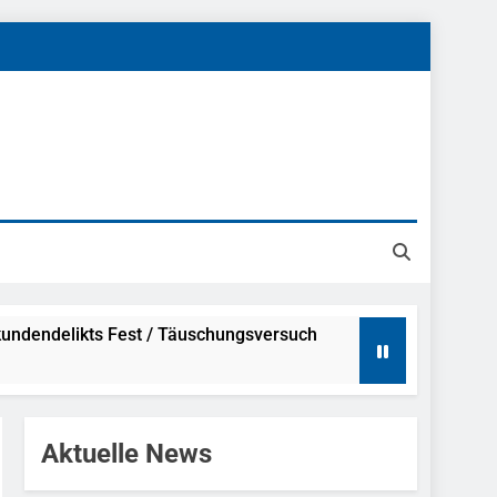
undendelikts Fest / Täuschungsversuch
Hinweise
Aktuelle News
ahme Nach Sexueller Belästigung