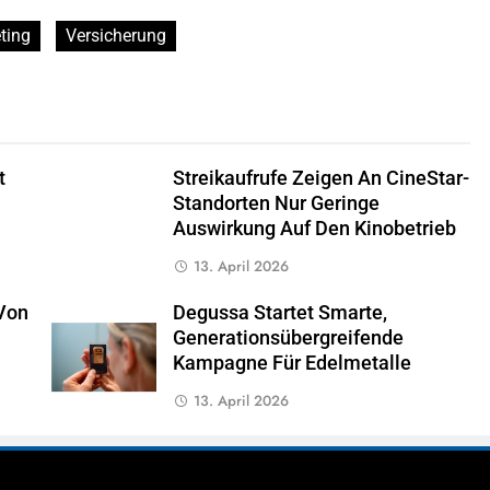
ting
Versicherung
t
Streikaufrufe Zeigen An CineStar-
Standorten Nur Geringe
Auswirkung Auf Den Kinobetrieb
13. April 2026
Von
Degussa Startet Smarte,
Generationsübergreifende
Kampagne Für Edelmetalle
13. April 2026