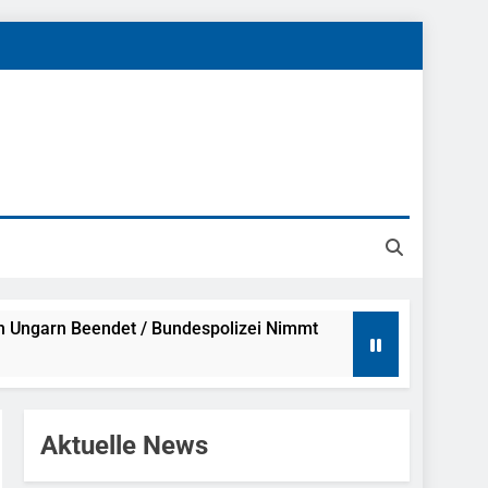
h Ungarn Beendet / Bundespolizei Nimmt
g Aufgefunden – Tierheim Übernimmt
Aktuelle News
tungen Ermittlungen Der Finanzkontrolle