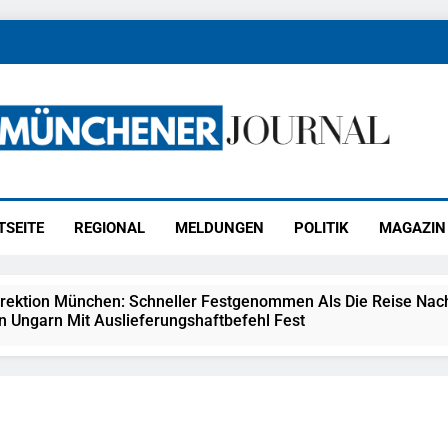
ener Journal
ünchen
TSEITE
REGIONAL
MELDUNGEN
POLITIK
MAGAZIN
irektion München: Schneller Festgenommen Als Die Reise Nac
n Ungarn Mit Auslieferungshaftbefehl Fest
eidirektion München: Ausgesetzte Katze Am Bahnhof Bamber
kt Auf: Schrotthändler Erschleicht Rund 45.000 Euro Sozialleis