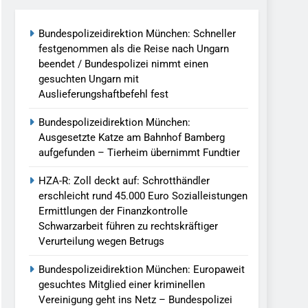
Bundespolizeidirektion München: Schneller
llen Vereinigung Geht Ins Netz –
festgenommen als die Reise nach Ungarn
beendet / Bundespolizei nimmt einen
gesuchten Ungarn mit
undespolizei In Saarbrücken
Auslieferungshaftbefehl fest
g / Bundespolizei Ermittelt Wegen
Bundespolizeidirektion München:
Ausgesetzte Katze am Bahnhof Bamberg
aufgefunden – Tierheim übernimmt Fundtier
en Fest / Mann Nach Gleissturz Verletzt
HZA-R: Zoll deckt auf: Schrotthändler
erschleicht rund 45.000 Euro Sozialleistungen
Ermittlungen der Finanzkontrolle
Schwarzarbeit führen zu rechtskräftiger
ersteckt Kontrolle In Waidhaus Führt
Verurteilung wegen Betrugs
verfahrens
Bundespolizeidirektion München: Europaweit
ngereist/Bundespolizei Stellt Auto
gesuchtes Mitglied einer kriminellen
Vereinigung geht ins Netz – Bundespolizei