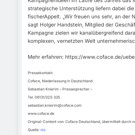
Kampagnenideen im Laufe des Jahres das Ma
strategische Unterstützung liefern dabei d
fischerAppelt. „Wir freuen uns sehr, an der
sagt Holger Handstein, Mitglied der Geschäfts
Kampagne zielen wir kanalübergreifend dara
komplexen, vernetzten Welt unternehmeris
Mehr erfahren: https://www.coface.de/uebe
Pressekontakt:
Coface, Niederlassung in Deutschland
Sebastian Knierim – Pressesprecher –
Tel. 06131/323-335
sebastian.knierim@coface.com
www.coface.de
Original-Content von: Coface Deutschland, übermittelt durch n
Quelle:
ots