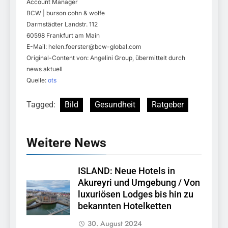
Account Manager
BCW | burson cohn & wolfe
Darmstädter Landstr. 112
60598 Frankfurt am Main
E-Mail:
helen.foerster@bcw-global.com
Original-Content von: Angelini Group, übermittelt durch
news aktuell
Quelle:
ots
Tagged:
Bild
Gesundheit
Ratgeber
Weitere News
ISLAND: Neue Hotels in
Akureyri und Umgebung / Von
luxuriösen Lodges bis hin zu
bekannten Hotelketten
30. August 2024