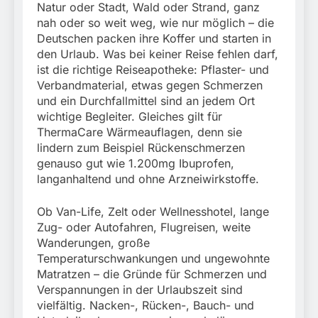
München:
Natur oder Stadt, Wald oder Strand, ganz
Beinahekollision an
5. August 2026
nah oder so weit weg, wie nur möglich – die
Bahnübergang in Aubing
Deutschen packen ihre Koffer und starten in
/ Bundespolizei ermittelt
den Urlaub. Was bei keiner Reise fehlen darf,
wegen gefährlichen
Eingriffs in den
ist die richtige Reiseapotheke: Pflaster- und
Bahnverkehr
Verbandmaterial, etwas gegen Schmerzen
und ein Durchfallmittel sind an jedem Ort
wichtige Begleiter. Gleiches gilt für
ThermaCare Wärmeauflagen, denn sie
lindern zum Beispiel Rückenschmerzen
genauso gut wie 1.200mg Ibuprofen,
langanhaltend und ohne Arzneiwirkstoffe.
Ob Van-Life, Zelt oder Wellnesshotel, lange
Zug- oder Autofahren, Flugreisen, weite
Wanderungen, große
Temperaturschwankungen und ungewohnte
Matratzen – die Gründe für Schmerzen und
Verspannungen in der Urlaubszeit sind
vielfältig. Nacken-, Rücken-, Bauch- und