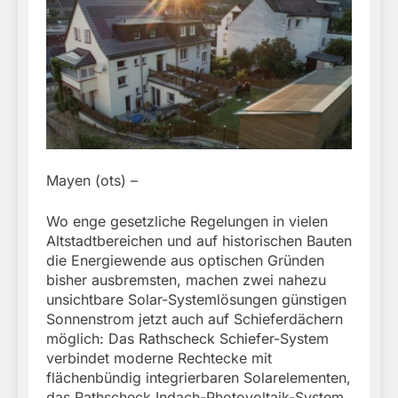
München:
Beinahekollision an
5. August 2026
Bahnübergang in Aubing
/ Bundespolizei ermittelt
wegen gefährlichen
Eingriffs in den
Bahnverkehr
Mayen (ots) –
Wo enge gesetzliche Regelungen in vielen
Altstadtbereichen und auf historischen Bauten
die Energiewende aus optischen Gründen
bisher ausbremsten, machen zwei nahezu
unsichtbare Solar-Systemlösungen günstigen
Sonnenstrom jetzt auch auf Schieferdächern
möglich: Das Rathscheck Schiefer-System
verbindet moderne Rechtecke mit
flächenbündig integrierbaren Solarelementen,
das Rathscheck Indach-Photovoltaik-System