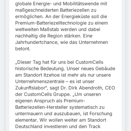
München:
globale Energie- und Mobilitätswende mit
Beinahekollision an
5. August 2026
maßgeschneiderten Batteriezellen zu
Bahnübergang in Aubing
ermöglichen. An der Energieküste soll die
/ Bundespolizei ermittelt
Premium-Batteriezelltechnologie zu einem
wegen gefährlichen
Eingriffs in den
weltweiten Maßstab werden und dabei
Bahnverkehr
nachhaltig die Region stärken. Eine
Jahrhundertchance, wie das Unternehmen
betont.
„Dieser Tag hat für uns bei CustomCells
historische Bedeutung. Unser neues Gebäude
am Standort Itzehoe ist mehr als nur unsere
Unternehmenszentrale – es ist unser
Zukunftslabor“, sagt Dr. Dirk Abendroth, CEO
der CustomCells Gruppe. „Um unseren
eigenen Anspruch als Premium-
Batteriezellen-Hersteller systematisch zu
untermauern und auszubauen, ist Forschung
elementar. Wir wollen weiter am Standort
Deutschland investieren und den Track