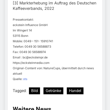
[3] Markterhebung im Auftrag des Deutschen
Kaffeeverbands, 2022
Pressekontakt:
eckstein Influence GmbH
Im Wingert 14
53115 Bonn
Mobile: 0049 – 151- 15910741
Telefon: 0049 30 56588873
Fax: 0049 30 56588974
Email :
bc@ecksteinpr.de
https://ecksteinmedia.com
Original-Content von: NatureCups, übermittelt durch news
aktuell
Quelle:
ots
Tagged:
Bild
Getränke
Handel
Weitere News