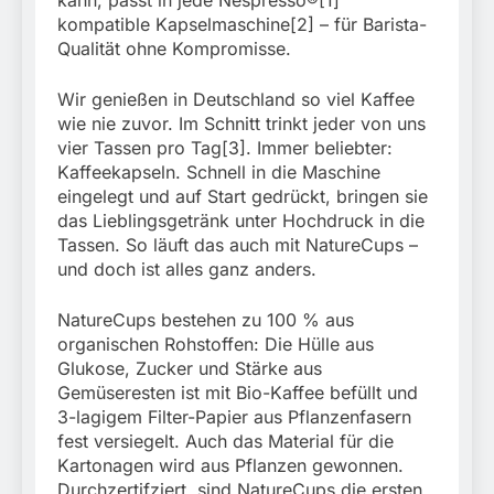
München:
Beinahekollision an
kompatible Kapselmaschine[2] – für Barista-
5. August 2026
Bahnübergang in Aubing
Qualität ohne Kompromisse.
/ Bundespolizei ermittelt
wegen gefährlichen
Wir genießen in Deutschland so viel Kaffee
Eingriffs in den
wie nie zuvor. Im Schnitt trinkt jeder von uns
Bahnverkehr
vier Tassen pro Tag[3]. Immer beliebter:
Kaffeekapseln. Schnell in die Maschine
eingelegt und auf Start gedrückt, bringen sie
das Lieblingsgetränk unter Hochdruck in die
Tassen. So läuft das auch mit NatureCups –
und doch ist alles ganz anders.
NatureCups bestehen zu 100 % aus
organischen Rohstoffen: Die Hülle aus
Glukose, Zucker und Stärke aus
Gemüseresten ist mit Bio-Kaffee befüllt und
3-lagigem Filter-Papier aus Pflanzenfasern
fest versiegelt. Auch das Material für die
Kartonagen wird aus Pflanzen gewonnen.
Durchzertifziert, sind NatureCups die ersten