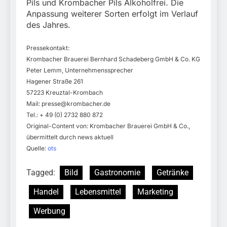
Pils und Krombacher Pils Alkoholfrei. Die
Anpassung weiterer Sorten erfolgt im Verlauf
des Jahres.
Pressekontakt:
Krombacher Brauerei Bernhard Schadeberg GmbH & Co. KG
Peter Lemm, Unternehmenssprecher
Hagener Straße 261
57223 Kreuztal-Krombach
Mail:
presse@krombacher.de
Tel.: + 49 (0) 2732 880 872
Original-Content von: Krombacher Brauerei GmbH & Co.,
übermittelt durch news aktuell
Quelle:
ots
Tagged:
Bild
Gastronomie
Getränke
Handel
Lebensmittel
Marketing
Werbung