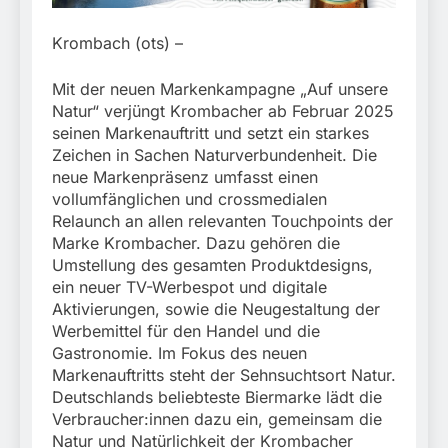
München:
Beinahekollision an
5. August 2026
Bahnübergang in Aubing
Krombach (ots) –
/ Bundespolizei ermittelt
wegen gefährlichen
Mit der neuen Markenkampagne „Auf unsere
Eingriffs in den
Natur“ verjüngt Krombacher ab Februar 2025
Bahnverkehr
seinen Markenauftritt und setzt ein starkes
Zeichen in Sachen Naturverbundenheit. Die
neue Markenpräsenz umfasst einen
vollumfänglichen und crossmedialen
Relaunch an allen relevanten Touchpoints der
Marke Krombacher. Dazu gehören die
Umstellung des gesamten Produktdesigns,
ein neuer TV-Werbespot und digitale
Aktivierungen, sowie die Neugestaltung der
Werbemittel für den Handel und die
Gastronomie. Im Fokus des neuen
Markenauftritts steht der Sehnsuchtsort Natur.
Deutschlands beliebteste Biermarke lädt die
Verbraucher:innen dazu ein, gemeinsam die
Natur und Natürlichkeit der Krombacher