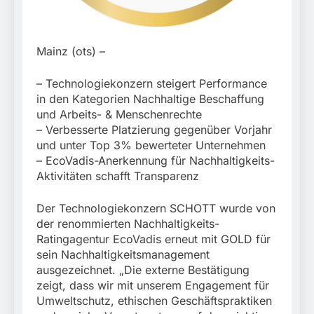
München:
Beinahekollision an
5. August 2026
Bahnübergang in Aubing
/ Bundespolizei ermittelt
Mainz (ots) –
wegen gefährlichen
Eingriffs in den
Bahnverkehr
– Technologiekonzern steigert Performance
in den Kategorien Nachhaltige Beschaffung
und Arbeits- & Menschenrechte
– Verbesserte Platzierung gegenüber Vorjahr
und unter Top 3% bewerteter Unternehmen
– EcoVadis-Anerkennung für Nachhaltigkeits-
Aktivitäten schafft Transparenz
Der Technologiekonzern SCHOTT wurde von
der renommierten Nachhaltigkeits-
Ratingagentur EcoVadis erneut mit GOLD für
sein Nachhaltigkeitsmanagement
ausgezeichnet. „Die externe Bestätigung
zeigt, dass wir mit unserem Engagement für
Umweltschutz, ethischen Geschäftspraktiken