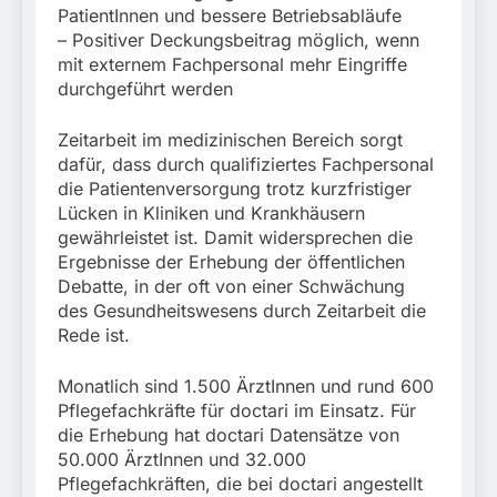
München: Unerlaubte
Steuerstrafverfahrens
stellt Auto sicher
PatientInnen und bessere Betriebsabläufe
Einreise mit dem
3. August 2026
– Positiver Deckungsbeitrag möglich, wenn
Kraftfahrzeug/Bundespolizei
mit externem Fachpersonal mehr Eingriffe
weist Beschuldigten nach
Moldau zurück
durchgeführt werden
Zeitarbeit im medizinischen Bereich sorgt
dafür, dass durch qualifiziertes Fachpersonal
die Patientenversorgung trotz kurzfristiger
Lücken in Kliniken und Krankhäusern
gewährleistet ist. Damit widersprechen die
Ergebnisse der Erhebung der öffentlichen
Debatte, in der oft von einer Schwächung
des Gesundheitswesens durch Zeitarbeit die
Rede ist.
Monatlich sind 1.500 ÄrztInnen und rund 600
Pflegefachkräfte für doctari im Einsatz. Für
die Erhebung hat doctari Datensätze von
50.000 ÄrztInnen und 32.000
Pflegefachkräften, die bei doctari angestellt