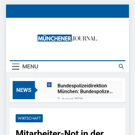
Skip
to
content
Münchener
News Rund Um München
Journal
MENU
Bundespolizeidirektion
NEWS
München: Bundespolizei
nimmt Georgier wegen
7. August 2026
Urkundendelikts fest /
POL-MFR: (727)
Täuschungsversuch ohne
Schmuckdiebstahl aus
Erfolg
Versandpaket – Polizei
WIRTSCHAFT
7. August 2026
bittet um Hinweise
Bundespolizeidirektion
Mitarbeiter-Not in der
München: Notruf per