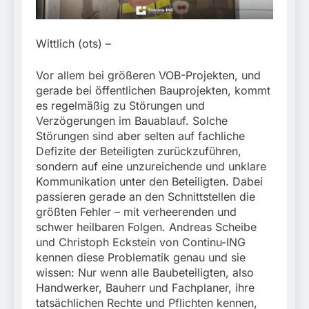
München:
Beinahekollision an
5. August 2026
Bahnübergang in Aubing
/ Bundespolizei ermittelt
Wittlich (ots) –
wegen gefährlichen
Eingriffs in den
Vor allem bei größeren VOB-Projekten, und
Bahnverkehr
gerade bei öffentlichen Bauprojekten, kommt
es regelmäßig zu Störungen und
Verzögerungen im Bauablauf. Solche
Störungen sind aber selten auf fachliche
Defizite der Beteiligten zurückzuführen,
sondern auf eine unzureichende und unklare
Kommunikation unter den Beteiligten. Dabei
passieren gerade an den Schnittstellen die
größten Fehler – mit verheerenden und
schwer heilbaren Folgen. Andreas Scheibe
und Christoph Eckstein von Continu-ING
kennen diese Problematik genau und sie
wissen: Nur wenn alle Baubeteiligten, also
Handwerker, Bauherr und Fachplaner, ihre
tatsächlichen Rechte und Pflichten kennen,