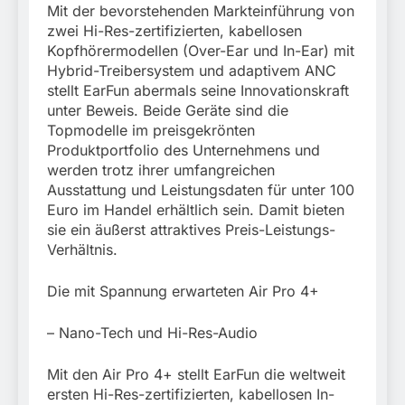
stillgelegtem
Mit der bevorstehenden Markteinführung von
verletzt
Bahngebäude
5. August 2026
zwei Hi-Res-zertifizierten, kabellosen
(Sendling)
Kopfhörermodellen (Over-Ear und In-Ear) mit
Hybrid-Treibersystem und adaptivem ANC
stellt EarFun abermals seine Innovationskraft
unter Beweis. Beide Geräte sind die
Topmodelle im preisgekrönten
Produktportfolio des Unternehmens und
werden trotz ihrer umfangreichen
Ausstattung und Leistungsdaten für unter 100
Euro im Handel erhältlich sein. Damit bieten
sie ein äußerst attraktives Preis-Leistungs-
Verhältnis.
Die mit Spannung erwarteten Air Pro 4+
– Nano-Tech und Hi-Res-Audio
Mit den Air Pro 4+ stellt EarFun die weltweit
ersten Hi-Res-zertifizierten, kabellosen In-