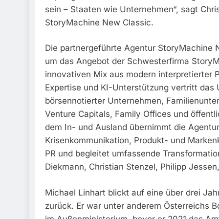
sein – Staaten wie Unternehmen“, sagt Chri
StoryMachine New Classic.
Die partnergeführte Agentur StoryMachine N
um das Angebot der Schwesterfirma StoryM
innovativen Mix aus modern interpretierter PR
Expertise und KI-Unterstützung vertritt da
börsennotierter Unternehmen, Familienunte
Venture Capitals, Family Offices und öffentl
dem In- und Ausland übernimmt die Agentur 
Krisenkommunikation, Produkt- und Marken
PR und begleitet umfassende Transformatio
Diekmann, Christian Stenzel, Philipp Jessen
Michael Linhart blickt auf eine über drei Ja
zurück. Er war unter anderem Österreichs Bo
im Außenministerium, bevor er 2021 das Am