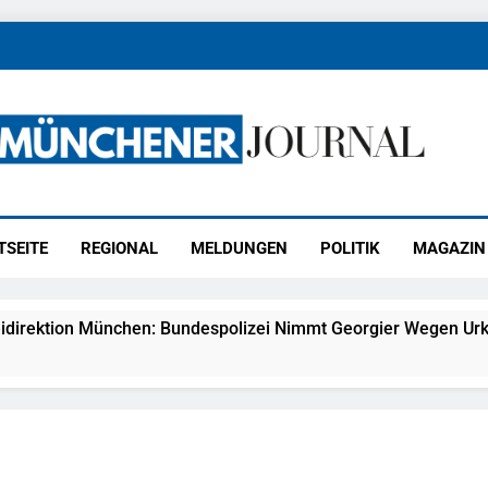
ener Journal
ünchen
TSEITE
REGIONAL
MELDUNGEN
POLITIK
MAGAZIN
idirektion München: Bundespolizei Nimmt Georgier Wegen Urk
27) Schmuckdiebstahl Aus Versandpaket – Polizei Bittet Um 
eidirektion München: Notruf Per Knopfdruck / Schnelle Festn