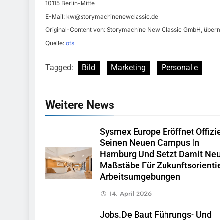
10115 Berlin-Mitte
E-Mail:
kw@storymachinenewclassic.de
Original-Content von: Storymachine New Classic GmbH, übermi
Quelle:
ots
Tagged:
Bild
Marketing
Personalie
Weitere News
Sysmex Europe Eröffnet Offizie
Seinen Neuen Campus In
Hamburg Und Setzt Damit Ne
Maßstäbe Für Zukunftsorienti
Arbeitsumgebungen
14. April 2026
Jobs.de Baut Führungs- Und