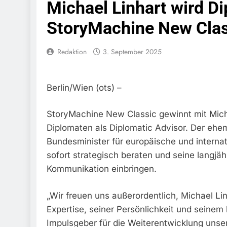
Michael Linhart wird Di
Bundespolize
Fahrzeug
StoryMachine New Clas
7. August 2026
Bundespolizeid
Redaktion
3. September 2025
Einen Gesuchte
6. August 2026
Bundespoliz
Fundtier
Berlin/Wien (ots) –
6. August 2026
HZA-R: Zoll Dec
StoryMachine New Classic gewinnt mit Micha
Schwarzarbeit F
Diplomaten als Diplomatic Advisor. Der ehem
6. August 2026
Bundesminister für europäische und intern
Bundespolizeidi
Bundespolizei V
sofort strategisch beraten und seine langjä
6. August 2026
Kommunikation einbringen.
Bundespoliz
5. August 2026
„Wir freuen uns außerordentlich, Michael Lin
Bundespolizeid
Expertise, seiner Persönlichkeit und seinem
Gefährlichen E
Impulsgeber für die Weiterentwicklung unser
5. August 2026