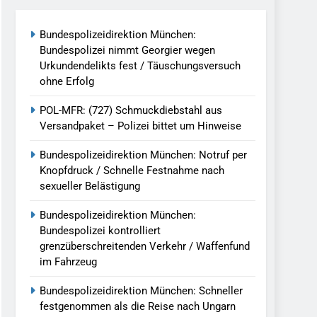
reitenden Verkehr / Waffenfund Im
Bundespolizeidirektion München:
Bundespolizei nimmt Georgier wegen
h Ungarn Beendet / Bundespolizei Nimmt
Urkundendelikts fest / Täuschungsversuch
ohne Erfolg
g Aufgefunden – Tierheim Übernimmt
POL-MFR: (727) Schmuckdiebstahl aus
Versandpaket – Polizei bittet um Hinweise
tungen Ermittlungen Der Finanzkontrolle
Bundespolizeidirektion München: Notruf per
Knopfdruck / Schnelle Festnahme nach
sexueller Belästigung
llen Vereinigung Geht Ins Netz –
Bundespolizeidirektion München:
Bundespolizei kontrolliert
grenzüberschreitenden Verkehr / Waffenfund
undespolizei In Saarbrücken
im Fahrzeug
g / Bundespolizei Ermittelt Wegen
Bundespolizeidirektion München: Schneller
festgenommen als die Reise nach Ungarn