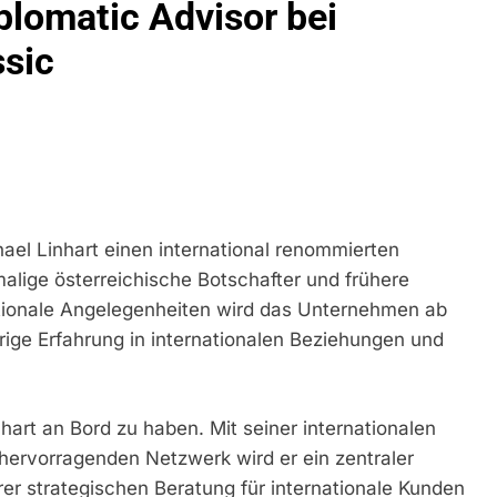
plomatic Advisor bei
idirektion München: Bundespolizei Kontrolliert Grenzübersch
sic
irektion München: Schneller Festgenommen Als Die Reise Nac
n Ungarn Mit Auslieferungshaftbefehl Fest
eidirektion München: Ausgesetzte Katze Am Bahnhof Bamber
kt Auf: Schrotthändler Erschleicht Rund 45.000 Euro Sozialleis
el Linhart einen international renommierten
ühren Zu Rechtskräftiger Verurteilung Wegen Betrugs
alige österreichische Botschafter und frühere
ationale Angelegenheiten wird das Unternehmen ab
rektion München: Europaweit Gesuchtes Mitglied Einer Krimine
ollstreckt Europäischen Auslieferungshaftbefehl
hrige Erfahrung in internationalen Beziehungen und
eidirektion München: Update Zu Den Einsatzmaßnahmen Der B
hart an Bord zu haben. Mit seiner internationalen
irektion München: Beinahekollision An Bahnübergang In Aubin
 hervorragenden Netzwerk wird er ein zentraler
ingriffs In Den Bahnverkehr
er strategischen Beratung für internationale Kunden