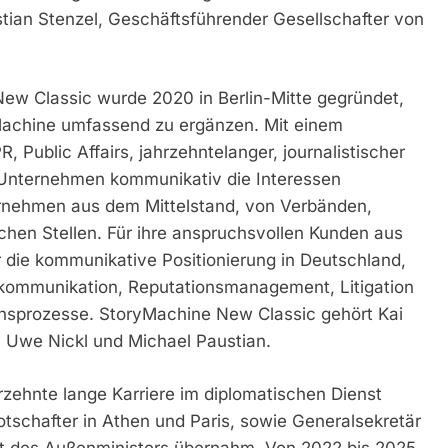
stian Stenzel, Geschäftsführender Gesellschafter von
ew Classic wurde 2020 in Berlin-Mitte gegründet,
achine umfassend zu ergänzen. Mit einem
, Public Affairs, jahrzehntelanger, journalistischer
s Unternehmen kommunikativ die Interessen
rnehmen aus dem Mittelstand, von Verbänden,
ichen Stellen. Für ihre anspruchsvollen Kunden aus
die kommunikative Positionierung in Deutschland,
kommunikation, Reputationsmanagement, Litigation
nsprozesse. StoryMachine New Classic gehört Kai
, Uwe Nickl und Michael Paustian.
hrzehnte lange Karriere im diplomatischen Dienst
tschafter in Athen und Paris, sowie Generalsekretär
t des Außenministers übernahm. Von 2022 bis 2025