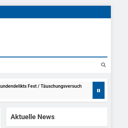
undendelikts Fest / Täuschungsversuch
Hinweise
Aktuelle News
ahme Nach Sexueller Belästigung