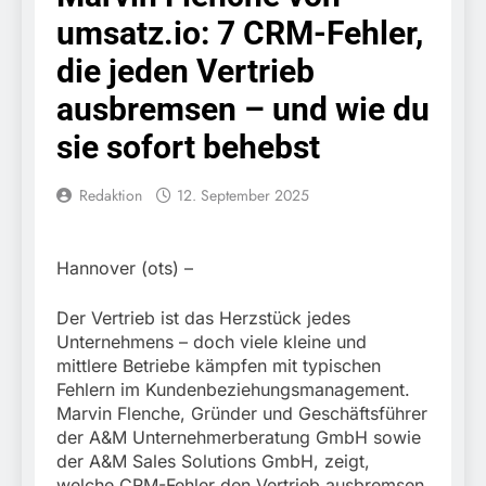
Knopfdruck / Schnelle
7. August 2026
umsatz.io: 7 CRM-Fehler,
Festnahme nach
Bundespolizeidirektion
sexueller Belästigung
München: Bundespolizei
die jeden Vertrieb
kontrolliert
7. August 2026
grenzüberschreitenden
ausbremsen – und wie du
Bundespolizeidirektion
Verkehr / Waffenfund im
München: Schneller
sie sofort behebst
Fahrzeug
festgenommen als die
6. August 2026
Reise nach Ungarn
Bundespolizeidirektion
beendet / Bundespolizei
Redaktion
12. September 2025
München: Ausgesetzte
nimmt einen gesuchten
Katze am Bahnhof
6. August 2026
Ungarn mit
Bamberg aufgefunden –
HZA-R: Zoll deckt auf:
Auslieferungshaftbefehl
Tierheim übernimmt
Hannover (ots) –
Schrotthändler
fest
Fundtier
erschleicht rund 45.000
6. August 2026
Euro Sozialleistungen
Der Vertrieb ist das Herzstück jedes
Bundespolizeidirektion
Ermittlungen der
Unternehmens – doch viele kleine und
München: Europaweit
Finanzkontrolle
mittlere Betriebe kämpfen mit typischen
gesuchtes Mitglied einer
6. August 2026
Schwarzarbeit führen zu
kriminellen Vereinigung
Fehlern im Kundenbeziehungsmanagement.
Bundespolizeidirektion
rechtskräftiger
geht ins Netz –
Marvin Flenche, Gründer und Geschäftsführer
München: Update zu den
Verurteilung wegen
Bundespolizei vollstreckt
der A&M Unternehmerberatung GmbH sowie
Einsatzmaßnahmen der
Betrugs
5. August 2026
europäischen
Bundespolizei in
der A&M Sales Solutions GmbH, zeigt,
Bundespolizeidirektion
Auslieferungshaftbefehl
Saarbrücken
welche CRM-Fehler den Vertrieb ausbremsen