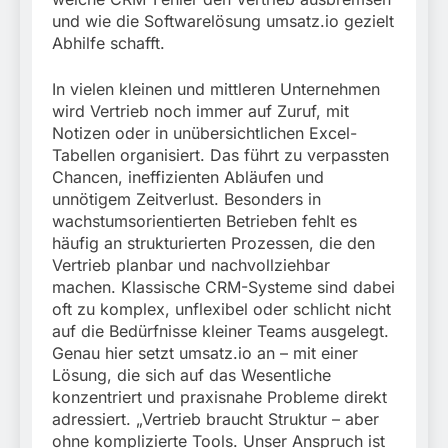
München:
und wie die Softwarelösung umsatz.io gezielt
Beinahekollision an
5. August 2026
Bahnübergang in Aubing
Abhilfe schafft.
/ Bundespolizei ermittelt
wegen gefährlichen
In vielen kleinen und mittleren Unternehmen
Eingriffs in den
wird Vertrieb noch immer auf Zuruf, mit
Bahnverkehr
Notizen oder in unübersichtlichen Excel-
Tabellen organisiert. Das führt zu verpassten
Chancen, ineffizienten Abläufen und
unnötigem Zeitverlust. Besonders in
wachstumsorientierten Betrieben fehlt es
häufig an strukturierten Prozessen, die den
Vertrieb planbar und nachvollziehbar
machen. Klassische CRM-Systeme sind dabei
oft zu komplex, unflexibel oder schlicht nicht
auf die Bedürfnisse kleiner Teams ausgelegt.
Genau hier setzt umsatz.io an – mit einer
Lösung, die sich auf das Wesentliche
konzentriert und praxisnahe Probleme direkt
adressiert. „Vertrieb braucht Struktur – aber
ohne komplizierte Tools. Unser Anspruch ist