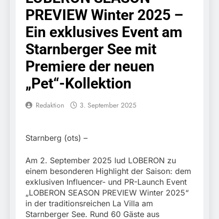
erschleicht rund 45.000
6. August 2026
PREVIEW Winter 2025 –
Euro Sozialleistungen
Bundespolizeidirektion
Ermittlungen der
München: Europaweit
Ein exklusives Event am
Finanzkontrolle
gesuchtes Mitglied einer
6. August 2026
Schwarzarbeit führen zu
kriminellen Vereinigung
Starnberger See mit
Bundespolizeidirektion
rechtskräftiger
geht ins Netz –
München: Update zu den
Verurteilung wegen
Premiere der neuen
Bundespolizei vollstreckt
Einsatzmaßnahmen der
Betrugs
5. August 2026
europäischen
Bundespolizei in
„Pet“-Kollektion
Bundespolizeidirektion
Auslieferungshaftbefehl
Saarbrücken
München:
Beinahekollision an
5. August 2026
Redaktion
3. September 2025
Bahnübergang in Aubing
Bundespolizeidirektion
/ Bundespolizei ermittelt
München: Couragierte
wegen gefährlichen
Zeugen halten
5. August 2026
Eingriffs in den
Starnberg (ots) –
Tatverdächtigen fest /
FW-M: Brand in
Bahnverkehr
Mann nach Gleissturz
stillgelegtem
Am 2. September 2025 lud LOBERON zu
verletzt
Bahngebäude
5. August 2026
einem besonderen Highlight der Saison: dem
(Sendling)
HZA-R: Zoll deckt auf:
exklusiven Influencer- und PR-Launch Event
Mehr als 17.000
„LOBERON SEASON PREVIEW Winter 2025“
Zigaretten in Fahrzeug
4. August 2026
in der traditionsreichen La Villa am
und Anhänger versteckt
Bundespolizeidirektion
Starnberger See. Rund 60 Gäste aus
Kontrolle in Waidhaus