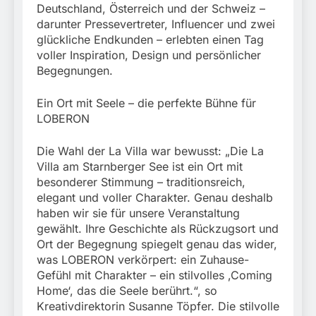
München: Mit dem
Deutschland, Österreich und der Schweiz –
führt zur Sicherstellung
Kraftfahrzeug über die
3. August 2026
unversteuerter Zigaretten
darunter Pressevertreter, Influencer und zwei
Grenze
und Einleitung eines
glückliche Endkunden – erlebten einen Tag
eingereist/Bundespolizei
Steuerstrafverfahrens
voller Inspiration, Design und persönlicher
stellt Auto sicher
Begegnungen.
Ein Ort mit Seele – die perfekte Bühne für
LOBERON
Die Wahl der La Villa war bewusst: „Die La
Villa am Starnberger See ist ein Ort mit
besonderer Stimmung – traditionsreich,
elegant und voller Charakter. Genau deshalb
haben wir sie für unsere Veranstaltung
gewählt. Ihre Geschichte als Rückzugsort und
Ort der Begegnung spiegelt genau das wider,
was LOBERON verkörpert: ein Zuhause-
Gefühl mit Charakter – ein stilvolles ‚Coming
Home‘, das die Seele berührt.“, so
Kreativdirektorin Susanne Töpfer. Die stilvolle