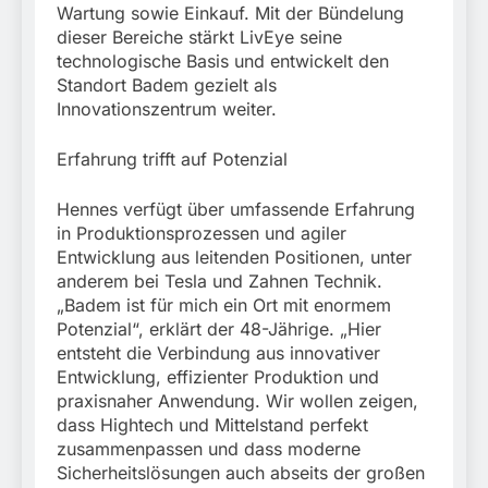
München: Mit dem
Wartung sowie Einkauf. Mit der Bündelung
führt zur Sicherstellung
Kraftfahrzeug über die
3. August 2026
unversteuerter Zigaretten
dieser Bereiche stärkt LivEye seine
Grenze
und Einleitung eines
technologische Basis und entwickelt den
eingereist/Bundespolizei
Steuerstrafverfahrens
Standort Badem gezielt als
stellt Auto sicher
Innovationszentrum weiter.
Erfahrung trifft auf Potenzial
Hennes verfügt über umfassende Erfahrung
in Produktionsprozessen und agiler
Entwicklung aus leitenden Positionen, unter
anderem bei Tesla und Zahnen Technik.
„Badem ist für mich ein Ort mit enormem
Potenzial“, erklärt der 48-Jährige. „Hier
entsteht die Verbindung aus innovativer
Entwicklung, effizienter Produktion und
praxisnaher Anwendung. Wir wollen zeigen,
dass Hightech und Mittelstand perfekt
zusammenpassen und dass moderne
Sicherheitslösungen auch abseits der großen