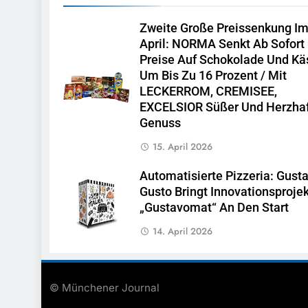
Zweite Große Preissenkung I
April: NORMA Senkt Ab Sofort
Preise Auf Schokolade Und Kä
Um Bis Zu 16 Prozent / Mit
LECKERROM, CREMISEE,
EXCELSIOR Süßer Und Herzhaf
Genuss
15. April 2026
Automatisierte Pizzeria: Gust
Gusto Bringt Innovationsprojek
„Gustavomat“ An Den Start
14. April 2026
© Münchener Journal