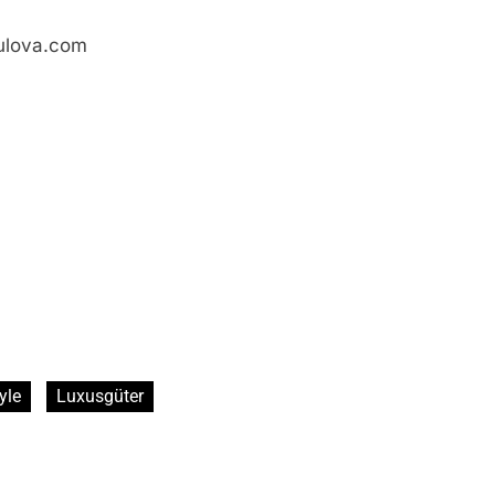
bulova.com
yle
Luxusgüter