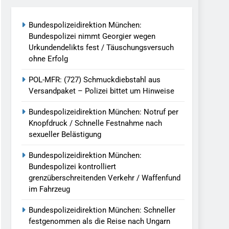
reitenden Verkehr / Waffenfund Im
Bundespolizeidirektion München:
Bundespolizei nimmt Georgier wegen
h Ungarn Beendet / Bundespolizei Nimmt
Urkundendelikts fest / Täuschungsversuch
ohne Erfolg
g Aufgefunden – Tierheim Übernimmt
POL-MFR: (727) Schmuckdiebstahl aus
Versandpaket – Polizei bittet um Hinweise
tungen Ermittlungen Der Finanzkontrolle
Bundespolizeidirektion München: Notruf per
Knopfdruck / Schnelle Festnahme nach
sexueller Belästigung
llen Vereinigung Geht Ins Netz –
Bundespolizeidirektion München:
Bundespolizei kontrolliert
grenzüberschreitenden Verkehr / Waffenfund
undespolizei In Saarbrücken
im Fahrzeug
g / Bundespolizei Ermittelt Wegen
Bundespolizeidirektion München: Schneller
festgenommen als die Reise nach Ungarn