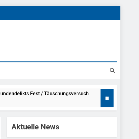
undendelikts Fest / Täuschungsversuch
Hinweise
Aktuelle News
ahme Nach Sexueller Belästigung