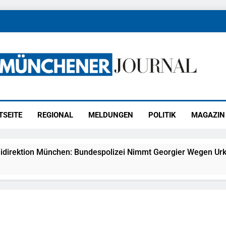
ener Journal
ünchen
TSEITE
REGIONAL
MELDUNGEN
POLITIK
MAGAZIN
idirektion München: Bundespolizei Nimmt Georgier Wegen Urk
27) Schmuckdiebstahl Aus Versandpaket – Polizei Bittet Um 
eidirektion München: Notruf Per Knopfdruck / Schnelle Festn