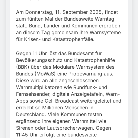
München:
Beinahekollision an
5. August 2026
Am Donnerstag, 11. September 2025, findet
Bahnübergang in Aubing
/ Bundespolizei ermittelt
zum fünften Mal der Bundesweite Warntag
wegen gefährlichen
statt. Bund, Länder und Kommunen erproben
Eingriffs in den
an diesem Tag gemeinsam ihre Warnsysteme
Bahnverkehr
für Krisen- und Katastrophenfälle.
Gegen 11 Uhr löst das Bundesamt für
Bevölkerungsschutz und Katastrophenhilfe
(BBK) über das Modulare Warnsystem des
Bundes (MoWaS) eine Probewarnung aus.
Diese wird an alle angeschlossenen
Warnmultiplikatoren wie Rundfunk- und
Fernsehsender, digitale Anzeigetafeln, Warn-
Apps sowie Cell Broadcast weitergeleitet und
erreicht so Millionen Menschen in
Deutschland. Viele Kommunen testen
ergänzend ihre eigenen Warnmittel wie
Sirenen oder Lautsprecherwagen. Gegen
11:45 Uhr erfolgt eine bundesweite