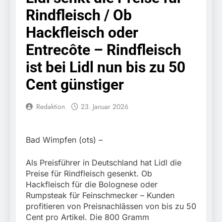
Knopfdruck / Schnelle
7. August 2026
Rindfleisch / Ob
Festnahme nach
Bundespolizeidirektion
sexueller Belästigung
München: Bundespolizei
Hackfleisch oder
kontrolliert
7. August 2026
grenzüberschreitenden
Entrecôte – Rindfleisch
Bundespolizeidirektion
Verkehr / Waffenfund im
München: Schneller
ist bei Lidl nun bis zu 50
Fahrzeug
festgenommen als die
6. August 2026
Reise nach Ungarn
Cent günstiger
Bundespolizeidirektion
beendet / Bundespolizei
München: Ausgesetzte
nimmt einen gesuchten
Katze am Bahnhof
6. August 2026
Redaktion
23. Januar 2026
Ungarn mit
Bamberg aufgefunden –
HZA-R: Zoll deckt auf:
Auslieferungshaftbefehl
Tierheim übernimmt
Schrotthändler
fest
Fundtier
erschleicht rund 45.000
6. August 2026
Bad Wimpfen (ots) –
Euro Sozialleistungen
Bundespolizeidirektion
Ermittlungen der
München: Europaweit
Als Preisführer in Deutschland hat Lidl die
Finanzkontrolle
gesuchtes Mitglied einer
6. August 2026
Schwarzarbeit führen zu
Preise für Rindfleisch gesenkt. Ob
kriminellen Vereinigung
Bundespolizeidirektion
rechtskräftiger
Hackfleisch für die Bolognese oder
geht ins Netz –
München: Update zu den
Verurteilung wegen
Rumpsteak für Feinschmecker – Kunden
Bundespolizei vollstreckt
Einsatzmaßnahmen der
Betrugs
5. August 2026
europäischen
profitieren von Preisnachlässen von bis zu 50
Bundespolizei in
Bundespolizeidirektion
Auslieferungshaftbefehl
Cent pro Artikel. Die 800 Gramm
Saarbrücken