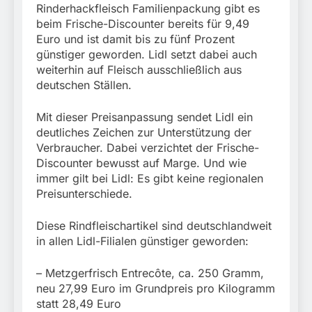
München:
Rinderhackfleisch Familienpackung gibt es
Beinahekollision an
5. August 2026
beim Frische-Discounter bereits für 9,49
Bahnübergang in Aubing
Euro und ist damit bis zu fünf Prozent
/ Bundespolizei ermittelt
günstiger geworden. Lidl setzt dabei auch
wegen gefährlichen
Eingriffs in den
weiterhin auf Fleisch ausschließlich aus
Bahnverkehr
deutschen Ställen.
Mit dieser Preisanpassung sendet Lidl ein
deutliches Zeichen zur Unterstützung der
Verbraucher. Dabei verzichtet der Frische-
Discounter bewusst auf Marge. Und wie
immer gilt bei Lidl: Es gibt keine regionalen
Preisunterschiede.
Diese Rindfleischartikel sind deutschlandweit
in allen Lidl-Filialen günstiger geworden:
– Metzgerfrisch Entrecôte, ca. 250 Gramm,
neu 27,99 Euro im Grundpreis pro Kilogramm
statt 28,49 Euro