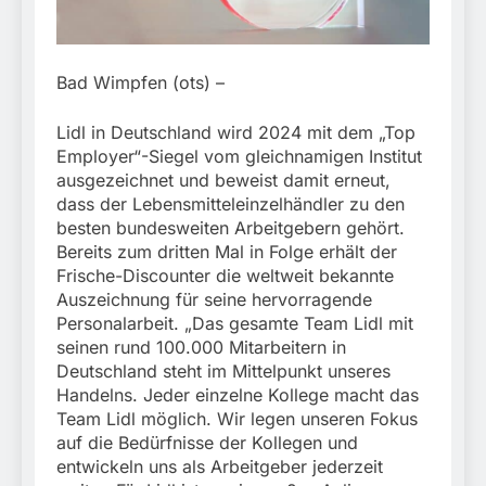
München:
Beinahekollision an
5. August 2026
Bahnübergang in Aubing
/ Bundespolizei ermittelt
Bad Wimpfen (ots) –
wegen gefährlichen
Eingriffs in den
Bahnverkehr
Lidl in Deutschland wird 2024 mit dem „Top
Employer“-Siegel vom gleichnamigen Institut
ausgezeichnet und beweist damit erneut,
dass der Lebensmitteleinzelhändler zu den
besten bundesweiten Arbeitgebern gehört.
Bereits zum dritten Mal in Folge erhält der
Frische-Discounter die weltweit bekannte
Auszeichnung für seine hervorragende
Personalarbeit. „Das gesamte Team Lidl mit
seinen rund 100.000 Mitarbeitern in
Deutschland steht im Mittelpunkt unseres
Handelns. Jeder einzelne Kollege macht das
Team Lidl möglich. Wir legen unseren Fokus
auf die Bedürfnisse der Kollegen und
entwickeln uns als Arbeitgeber jederzeit