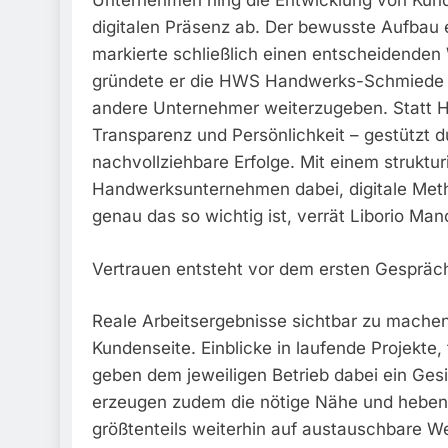
Unternehmen hing die Entwicklung von Ku
digitalen Präsenz ab. Der bewusste Aufbau e
markierte schließlich einen entscheidende
gründete er die HWS Handwerks-Schmiede 
andere Unternehmer weiterzugeben. Statt Ho
Transparenz und Persönlichkeit – gestützt d
nachvollziehbare Erfolge. Mit einem struktu
Handwerksunternehmen dabei, digitale Method
genau das so wichtig ist, verrät Liborio Manc
Vertrauen entsteht vor dem ersten Gespräch:
Reale Arbeitsergebnisse sichtbar zu machen,
Kundenseite. Einblicke in laufende Projekte,
geben dem jeweiligen Betrieb dabei ein Gesi
erzeugen zudem die nötige Nähe und heben 
größtenteils weiterhin auf austauschbare We