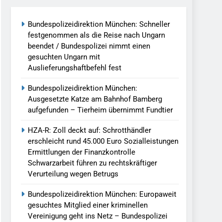
Bundespolizeidirektion München: Schneller
llen Vereinigung Geht Ins Netz –
festgenommen als die Reise nach Ungarn
beendet / Bundespolizei nimmt einen
gesuchten Ungarn mit
undespolizei In Saarbrücken
Auslieferungshaftbefehl fest
g / Bundespolizei Ermittelt Wegen
Bundespolizeidirektion München:
Ausgesetzte Katze am Bahnhof Bamberg
aufgefunden – Tierheim übernimmt Fundtier
en Fest / Mann Nach Gleissturz Verletzt
HZA-R: Zoll deckt auf: Schrotthändler
erschleicht rund 45.000 Euro Sozialleistungen
Ermittlungen der Finanzkontrolle
Schwarzarbeit führen zu rechtskräftiger
ersteckt Kontrolle In Waidhaus Führt
Verurteilung wegen Betrugs
verfahrens
Bundespolizeidirektion München: Europaweit
ngereist/Bundespolizei Stellt Auto
gesuchtes Mitglied einer kriminellen
Vereinigung geht ins Netz – Bundespolizei