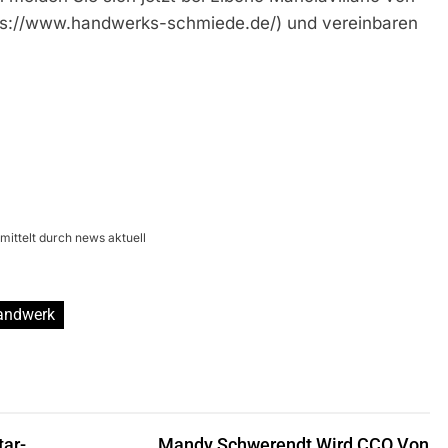
://www.handwerks-schmiede.de/) und vereinbaren
ttelt durch news aktuell
andwerk
tar-
Mandy Schwerendt Wird CCO Von