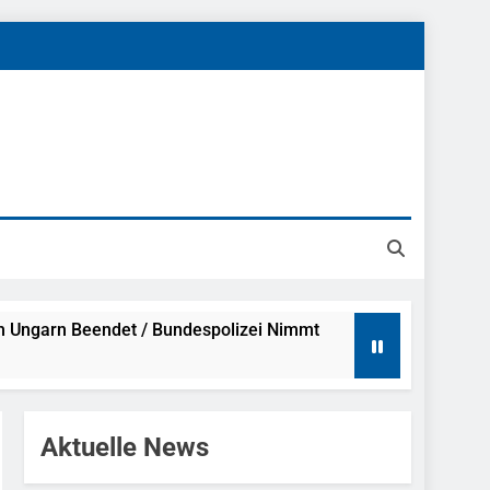
h Ungarn Beendet / Bundespolizei Nimmt
g Aufgefunden – Tierheim Übernimmt
Aktuelle News
tungen Ermittlungen Der Finanzkontrolle