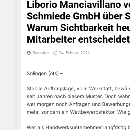
Liborio Manciavillano
Schwarzarbeit F
6. August 2026
Schmiede GmbH über S
Bundespolizeidi
Bundespolizei V
Warum Sichtbarkeit he
6. August 2026
Bundespoliz
Mitarbeiter entscheidet
5. August 2026
Bundespolizeid
Redaktion
24. Februar 2026
Gefährlichen E
5. August 2026
Bundespoliz
Solingen (ots) –
5. August 2026
FW-M: Brand
Stabile Auftragslage, volle Werkstatt, bewä
5. August 2026
seit Jahren nach diesem Muster. Doch während
HZA-R: Zoll Deck
Zur Sicherstellu
wer morgen noch Anfragen und Bewerbungen e
4. August 2026
mehr, sondern ein Wettbewerbsfaktor. Wie gro
Bundespolize
Sicher
Wer als Handwerksunternehmer langfristig be
3. August 2026