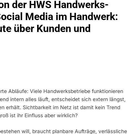
 von der HWS Handwerks-
ühren Zu Rechtskräftiger Verurteilung Wegen Betrugs
ocial Media im Handwerk:
rektion München: Europaweit Gesuchtes Mitglied Einer Krimine
ollstreckt Europäischen Auslieferungshaftbefehl
ute über Kunden und
eidirektion München: Update Zu Den Einsatzmaßnahmen Der B
irektion München: Beinahekollision An Bahnübergang In Aubin
ingriffs In Den Bahnverkehr
eidirektion München: Couragierte Zeugen Halten Tatverdächtig
 In Stillgelegtem Bahngebäude (Sendling)
hrte Abläufe: Viele Handwerksbetriebe funktionieren
 intern alles läuft, entscheidet sich extern längst,
t Auf: Mehr Als 17.000 Zigaretten In Fahrzeug Und Anhänger V
ng Unversteuerter Zigaretten Und Einleitung Eines Steuerstraf
rhält. Sichtbarkeit im Netz ist damit kein Trend
ß ist ihr Einfluss aber wirklich?
idirektion München: Mit Dem Kraftfahrzeug Über Die Grenze Ei
stehen will, braucht planbare Aufträge, verlässliche