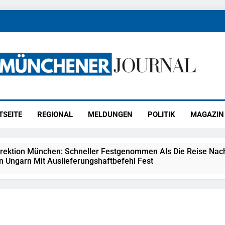
ener Journal
ünchen
TSEITE
REGIONAL
MELDUNGEN
POLITIK
MAGAZIN
irektion München: Schneller Festgenommen Als Die Reise Nac
n Ungarn Mit Auslieferungshaftbefehl Fest
eidirektion München: Ausgesetzte Katze Am Bahnhof Bamber
kt Auf: Schrotthändler Erschleicht Rund 45.000 Euro Sozialleis