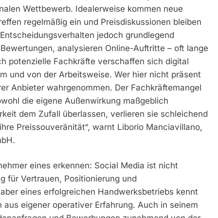
gionalen Wettbewerb. Idealerweise kommen neue
ffen regelmäßig ein und Preisdiskussionen bleiben
Entscheidungsverhalten jedoch grundlegend
Bewertungen, analysieren Online-Auftritte – oft lange
h potenzielle Fachkräfte verschaffen sich digital
m und von der Arbeitsweise. Wer hier nicht präsent
herer Anbieter wahrgenommen. Der Fachkräftemangel
obwohl die eigene Außenwirkung maßgeblich
keit dem Zufall überlassen, verlieren sie schleichend
e Preissouveränität“, warnt Liborio Manciavillano,
mbH.
hmer eines erkennen: Social Media ist nicht
g für Vertrauen, Positionierung und
nhaber eines erfolgreichen Handwerksbetriebs kennt
n aus eigener operativer Erfahrung. Auch in seinem