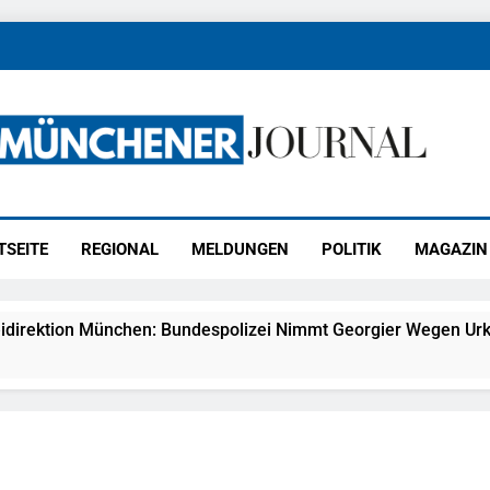
ener Journal
ünchen
TSEITE
REGIONAL
MELDUNGEN
POLITIK
MAGAZIN
idirektion München: Bundespolizei Nimmt Georgier Wegen Urk
27) Schmuckdiebstahl Aus Versandpaket – Polizei Bittet Um 
eidirektion München: Notruf Per Knopfdruck / Schnelle Festn