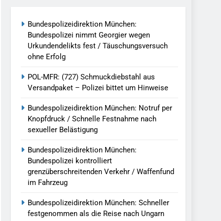
reitenden Verkehr / Waffenfund Im
Bundespolizeidirektion München:
Bundespolizei nimmt Georgier wegen
h Ungarn Beendet / Bundespolizei Nimmt
Urkundendelikts fest / Täuschungsversuch
ohne Erfolg
g Aufgefunden – Tierheim Übernimmt
POL-MFR: (727) Schmuckdiebstahl aus
Versandpaket – Polizei bittet um Hinweise
tungen Ermittlungen Der Finanzkontrolle
Bundespolizeidirektion München: Notruf per
Knopfdruck / Schnelle Festnahme nach
sexueller Belästigung
llen Vereinigung Geht Ins Netz –
Bundespolizeidirektion München:
Bundespolizei kontrolliert
grenzüberschreitenden Verkehr / Waffenfund
undespolizei In Saarbrücken
im Fahrzeug
g / Bundespolizei Ermittelt Wegen
Bundespolizeidirektion München: Schneller
festgenommen als die Reise nach Ungarn