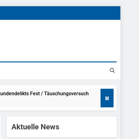
undendelikts Fest / Täuschungsversuch
Hinweise
Aktuelle News
ahme Nach Sexueller Belästigung