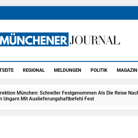
ener Journal
ünchen
TSEITE
REGIONAL
MELDUNGEN
POLITIK
MAGAZIN
irektion München: Schneller Festgenommen Als Die Reise Nac
n Ungarn Mit Auslieferungshaftbefehl Fest
eidirektion München: Ausgesetzte Katze Am Bahnhof Bamber
kt Auf: Schrotthändler Erschleicht Rund 45.000 Euro Sozialleis