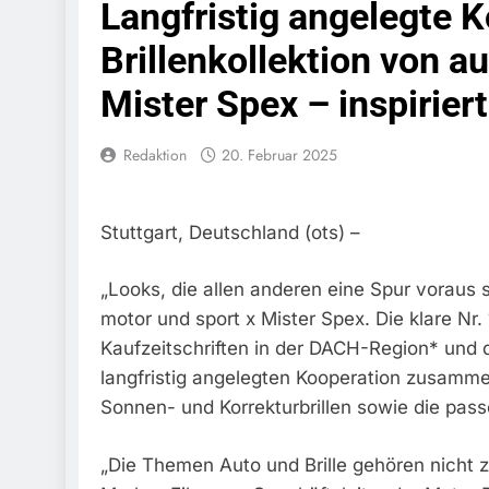
Langfristig angelegte K
Schwarzarbeit F
6. August 2026
Brillenkollektion von a
Bundespolizeidi
Bundespolizei V
Mister Spex – inspirier
6. August 2026
Bundespoliz
Redaktion
20. Februar 2025
5. August 2026
Bundespolizeid
Gefährlichen E
5. August 2026
Stuttgart, Deutschland (ots) –
Bundespoliz
5. August 2026
„Looks, die allen anderen eine Spur voraus s
FW-M: Brand
motor und sport x Mister Spex. Die klare Nr.
5. August 2026
Kaufzeitschriften in der DACH-Region* und d
HZA-R: Zoll Deck
langfristig angelegten Kooperation zusamm
Zur Sicherstellu
Sonnen- und Korrekturbrillen sowie die pass
4. August 2026
Bundespolize
Sicher
„Die Themen Auto und Brille gehören nicht 
3. August 2026