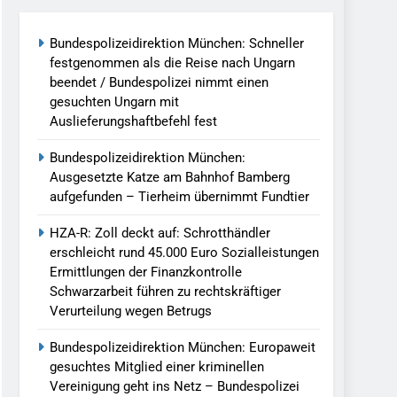
Bundespolizeidirektion München: Schneller
llen Vereinigung Geht Ins Netz –
festgenommen als die Reise nach Ungarn
beendet / Bundespolizei nimmt einen
gesuchten Ungarn mit
undespolizei In Saarbrücken
Auslieferungshaftbefehl fest
g / Bundespolizei Ermittelt Wegen
Bundespolizeidirektion München:
Ausgesetzte Katze am Bahnhof Bamberg
aufgefunden – Tierheim übernimmt Fundtier
en Fest / Mann Nach Gleissturz Verletzt
HZA-R: Zoll deckt auf: Schrotthändler
erschleicht rund 45.000 Euro Sozialleistungen
Ermittlungen der Finanzkontrolle
Schwarzarbeit führen zu rechtskräftiger
ersteckt Kontrolle In Waidhaus Führt
Verurteilung wegen Betrugs
verfahrens
Bundespolizeidirektion München: Europaweit
ngereist/Bundespolizei Stellt Auto
gesuchtes Mitglied einer kriminellen
Vereinigung geht ins Netz – Bundespolizei