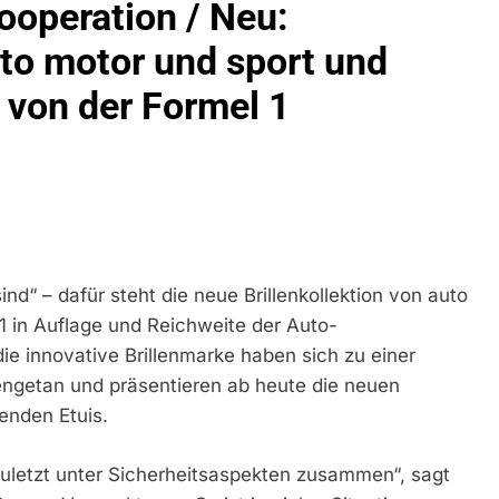
ooperation / Neu:
ühren Zu Rechtskräftiger Verurteilung Wegen Betrugs
uto motor und sport und
rektion München: Europaweit Gesuchtes Mitglied Einer Krimine
ollstreckt Europäischen Auslieferungshaftbefehl
t von der Formel 1
eidirektion München: Update Zu Den Einsatzmaßnahmen Der B
irektion München: Beinahekollision An Bahnübergang In Aubin
ingriffs In Den Bahnverkehr
eidirektion München: Couragierte Zeugen Halten Tatverdächtig
ind“ – dafür steht die neue Brillenkollektion von auto
 In Stillgelegtem Bahngebäude (Sendling)
 1 in Auflage und Reichweite der Auto-
ie innovative Brillenmarke haben sich zu einer
t Auf: Mehr Als 17.000 Zigaretten In Fahrzeug Und Anhänger V
engetan und präsentieren ab heute die neuen
ng Unversteuerter Zigaretten Und Einleitung Eines Steuerstraf
enden Etuis.
idirektion München: Mit Dem Kraftfahrzeug Über Die Grenze Ei
zuletzt unter Sicherheitsaspekten zusammen“, sagt