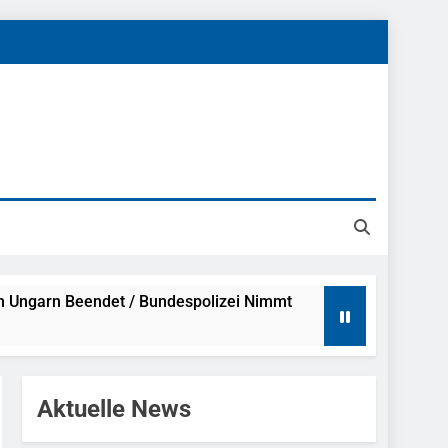
h Ungarn Beendet / Bundespolizei Nimmt
g Aufgefunden – Tierheim Übernimmt
Aktuelle News
tungen Ermittlungen Der Finanzkontrolle