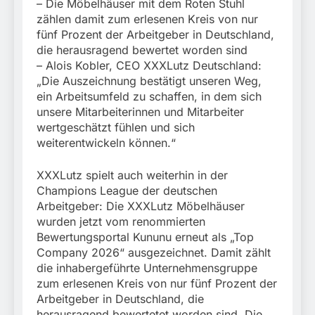
München: Mit dem
– Die Möbelhäuser mit dem Roten Stuhl
führt zur Sicherstellung
Kraftfahrzeug über die
zählen damit zum erlesenen Kreis von nur
3. August 2026
unversteuerter Zigaretten
Grenze
fünf Prozent der Arbeitgeber in Deutschland,
und Einleitung eines
eingereist/Bundespolizei
Steuerstrafverfahrens
die herausragend bewertet worden sind
stellt Auto sicher
– Alois Kobler, CEO XXXLutz Deutschland:
„Die Auszeichnung bestätigt unseren Weg,
ein Arbeitsumfeld zu schaffen, in dem sich
unsere Mitarbeiterinnen und Mitarbeiter
wertgeschätzt fühlen und sich
weiterentwickeln können.“
XXXLutz spielt auch weiterhin in der
Champions League der deutschen
Arbeitgeber: Die XXXLutz Möbelhäuser
wurden jetzt vom renommierten
Bewertungsportal Kununu erneut als „Top
Company 2026“ ausgezeichnet. Damit zählt
die inhabergeführte Unternehmensgruppe
zum erlesenen Kreis von nur fünf Prozent der
Arbeitgeber in Deutschland, die
herausragend bewertetet worden sind. Die