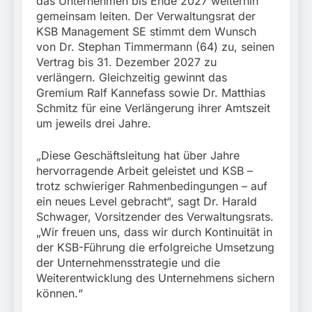
das Unternehmen bis Ende 2027 weiterhin
München:
Beinahekollision an
gemeinsam leiten. Der Verwaltungsrat der
5. August 2026
Bahnübergang in Aubing
KSB Management SE stimmt dem Wunsch
/ Bundespolizei ermittelt
von Dr. Stephan Timmermann (64) zu, seinen
wegen gefährlichen
Vertrag bis 31. Dezember 2027 zu
Eingriffs in den
verlängern. Gleichzeitig gewinnt das
Bahnverkehr
Gremium Ralf Kannefass sowie Dr. Matthias
Schmitz für eine Verlängerung ihrer Amtszeit
um jeweils drei Jahre.
„Diese Geschäftsleitung hat über Jahre
hervorragende Arbeit geleistet und KSB –
trotz schwieriger Rahmenbedingungen – auf
ein neues Level gebracht“, sagt Dr. Harald
Schwager, Vorsitzender des Verwaltungsrats.
„Wir freuen uns, dass wir durch Kontinuität in
der KSB-Führung die erfolgreiche Umsetzung
der Unternehmensstrategie und die
Weiterentwicklung des Unternehmens sichern
können.“