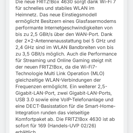
München: Bundespolizei
Die neue FRITZ!Box 4630 sorgt dank Wi-Fi 7
begleitet Fußballfans
für schnelles und stabiles WLAN im
3. August 2026
nach Einsatz am
Heimnetz. Das neue Einstiegsmodell
Bahnhof Dachau
ermöglicht Besitzern eines Glasfasermodems
performante Internetgeschwindigkeiten von
bis zu 2,5 GBit/s über den WAN-Port. Dank
der 2×2-Antennenausstattung bei 5 GHz und
2,4 GHz sind im WLAN Bandbreiten von bis
zu 3,5 GBit/s möglich. Auch die Performance
für Streaming und Online Gaming steigt mit
der neuen FRITZ!Box, da die Wi-Fi7-
Technologie Multi Link Operation (MLO)
gleichzeitige WLAN-Verbindungen der
Frequenzen ermöglicht. Ein weiterer 2,5-
Gigabit-LAN-Port, zwei Gigabit-LAN-Ports,
USB 3.0 sowie eine VoIP-Telefonanlage und
eine DECT-Basisstation für die Smart-Home-
Integration runden das vielseitige
Komfortpaket ab. Die FRITZ!Box 4630 ist ab
sofort für 169 (Handels-UVP 02/26)
erhältlich.