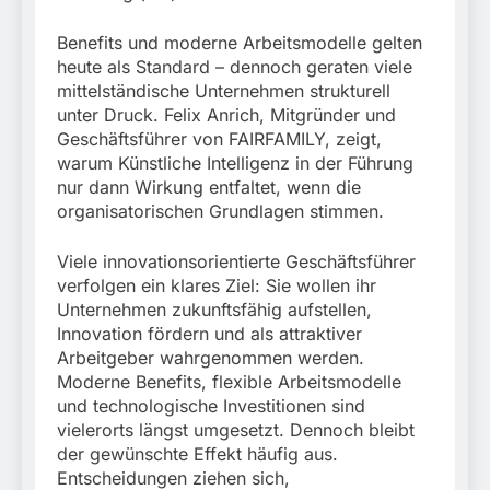
München:
Beinahekollision an
5. August 2026
Benefits und moderne Arbeitsmodelle gelten
Bahnübergang in Aubing
/ Bundespolizei ermittelt
heute als Standard – dennoch geraten viele
wegen gefährlichen
mittelständische Unternehmen strukturell
Eingriffs in den
unter Druck. Felix Anrich, Mitgründer und
Bahnverkehr
Geschäftsführer von FAIRFAMILY, zeigt,
warum Künstliche Intelligenz in der Führung
nur dann Wirkung entfaltet, wenn die
organisatorischen Grundlagen stimmen.
Viele innovationsorientierte Geschäftsführer
verfolgen ein klares Ziel: Sie wollen ihr
Unternehmen zukunftsfähig aufstellen,
Innovation fördern und als attraktiver
Arbeitgeber wahrgenommen werden.
Moderne Benefits, flexible Arbeitsmodelle
und technologische Investitionen sind
vielerorts längst umgesetzt. Dennoch bleibt
der gewünschte Effekt häufig aus.
Entscheidungen ziehen sich,