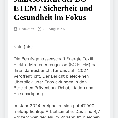
5. August 2026
Tatverdächtigen fest / Mann
ETEM / Sicherheit und
FW-M: Brand in
nach Gleissturz verletzt
stillgelegtem
Gesundheit im Fokus
Bahngebäude (Sendling)
5. August 2026
HZA-R: Zoll deckt auf:
Mehr als 17.000 Zigaretten
Redaktion
29. August 2025
in Fahrzeug und Anhänger
4. August 2026
versteckt Kontrolle in
Bundespolizeidirektion
Waidhaus führt zur
München: Mit dem
Köln (ots) –
Sicherstellung unversteuerter
Kraftfahrzeug über die
Zigaretten und Einleitung
3. August 2026
Grenze
eines Steuerstrafverfahrens
Bundespolizeidirektion
Die Berufsgenossenschaft Energie Textil
eingereist/Bundespolizei
München: Unerlaubte
Elektro Medienerzeugnisse (BG ETEM) hat
stellt Auto sicher
Einreise mit dem
3. August 2026
ihren Jahresbericht für das Jahr 2024
Kraftfahrzeug/Bundespolizei
FW-M:
veröffentlicht. Der Bericht bietet einen
weist Beschuldigten nach
Wochenendrückblick der
Überblick über Entwicklungen in den
Moldau zurück
Feuerwehr München für
3. August 2026
Bereichen Prävention, Rehabilitation und
den 31. Juli bis 2. August
Bundespolizeidirektion
Entschädigung.
2026
München: Bundespolizei
begleitet Fußballfans nach
3. August 2026
Im Jahr 2024 ereigneten sich gut 47.000
Einsatz am Bahnhof
FW-M: Technische
Dachau
meldepflichtige Arbeitsunfälle. Das sind 4,7
Rettung in
Prozent weniger als im Vorjahr. Im gleichen
Tiefgaragenzufahrt