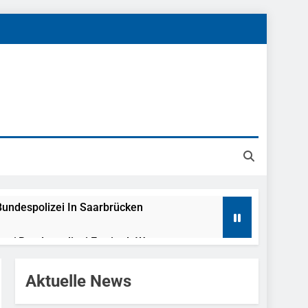
undespolizei In Saarbrücken
g / Bundespolizei Ermittelt Wegen
Aktuelle News
en Fest / Mann Nach Gleissturz Verletzt