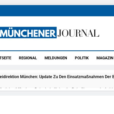
ener Journal
ünchen
TSEITE
REGIONAL
MELDUNGEN
POLITIK
MAGAZIN
eidirektion München: Update Zu Den Einsatzmaßnahmen Der B
irektion München: Beinahekollision An Bahnübergang In Aubin
ingriffs In Den Bahnverkehr
eidirektion München: Couragierte Zeugen Halten Tatverdächtig