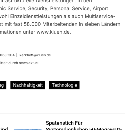
frastrukturelle Dienstleistungen. In den
ic Service, Security, Personal Service, Airport
ohl Einzeldienstleistungen als auch Multiservice-
 mit fast 58.000 Mitarbeitenden in sieben Ländern
rmationen unter www.klueh.de.
 9068-304 |
j.kerkhoff@klueh.de
telt durch news aktuell
ng
Nachhaltigkeit
Technologie
Spatenstich Für
Sind
Systemdienlichen 50-Megawatt-