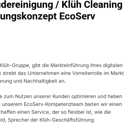
udereinigung / Klüh Cleaning
 In Stillgelegtem Bahngebäude (Sendling)
igungskonzept EcoServ
t Auf: Mehr Als 17.000 Zigaretten In Fahrzeug Und Anhänger V
ng Unversteuerter Zigaretten Und Einleitung Eines Steuerstraf
idirektion München: Mit Dem Kraftfahrzeug Über Die Grenze Ei
direktion München: Unerlaubte Einreise Mit Dem Kraftfahrzeu
 Zurück
Klüh-Gruppe, gibt die Markteinführung ihres digitalen
strebt das Unternehmen eine Vorreiterrolle im Markt
nendrückblick Der Feuerwehr München Für Den 31. Juli Bis 2
tierung und Nachhaltigkeit an.
eidirektion München: Bundespolizei Begleitet Fußballfans Na
se zum Nutzen unserer Kunden optimieren und heben
it unserem EcoServ-Kompetenzteam bieten wir einen
ische Rettung In Tiefgaragenzufahrt
ffen einen Service, der so flexibel ist, wie die
ald, Sprecher der Klüh-Geschäftsführung.