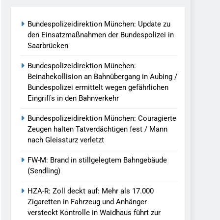
Bundespolizeidirektion München: Update zu
ersteckt Kontrolle In Waidhaus Führt
den Einsatzmaßnahmen der Bundespolizei in
verfahrens
Saarbrücken
Bundespolizeidirektion München:
ngereist/Bundespolizei Stellt Auto
Beinahekollision an Bahnübergang in Aubing /
Bundespolizei ermittelt wegen gefährlichen
Eingriffs in den Bahnverkehr
g/Bundespolizei Weist Beschuldigten
Bundespolizeidirektion München: Couragierte
Zeugen halten Tatverdächtigen fest / Mann
. August 2026
nach Gleissturz verletzt
ch Einsatz Am Bahnhof Dachau
FW-M: Brand in stillgelegtem Bahngebäude
(Sendling)
HZA-R: Zoll deckt auf: Mehr als 17.000
Zigaretten in Fahrzeug und Anhänger
versteckt Kontrolle in Waidhaus führt zur