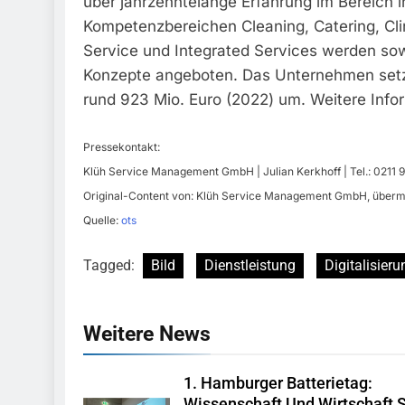
über jahrzehntelange Erfahrung im Bereich in
Kompetenzbereichen Cleaning, Catering, Clin
Service und Integrated Services werden sow
Konzepte angeboten. Das Unternehmen setzt
rund 923 Mio. Euro (2022) um. Weitere Info
Pressekontakt:
Klüh Service Management GmbH | Julian Kerkhoff | Tel.: 0211
Original-Content von: Klüh Service Management GmbH, übermit
Quelle:
ots
Tagged:
Bild
Dienstleistung
Digitalisieru
Weitere News
1. Hamburger Batterietag:
Wissenschaft Und Wirtschaft 