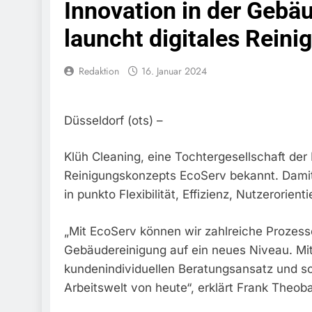
Innovation in der Gebä
FW-M: Brand
launcht digitales Rein
5. August 2026
HZA-R: Zoll Deck
Zur Sicherstellu
Redaktion
16. Januar 2024
4. August 2026
Bundespolize
Sicher
Düsseldorf (ots) –
3. August 2026
Bundespolizei
Nach Moldau
Klüh Cleaning, eine Tochtergesellschaft der 
3. August 2026
Reinigungskonzepts EcoServ bekannt. Damit 
FW-M: Woche
in punkto Flexibilität, Effizienz, Nutzerorien
3. August 2026
Bundespoliz
„Mit EcoServ können wir zahlreiche Prozes
3. August 2026
Gebäudereinigung auf ein neues Niveau. M
FW-M: Techn
kundenindividuellen Beratungsansatz und scha
31. Juli 2026
Arbeitswelt von heute“, erklärt Frank Theob