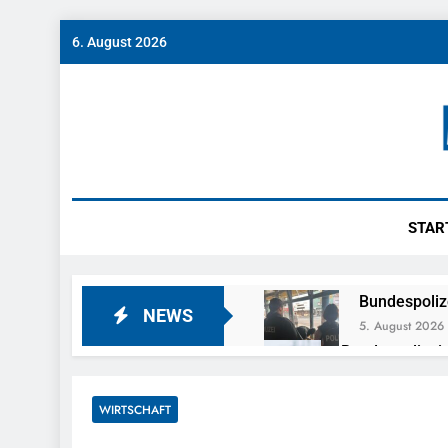
Skip
6. August 2026
to
content
Münch
News Rund Um M
STAR
Bundespoliz
NEWS
5. August 2026
Bundespolizeid
Gefährlichen E
5. August 2026
WIRTSCHAFT
Bundespoliz
5. August 2026