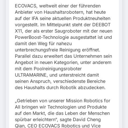
München: Mit dem
führt zur Sicherstellung
ECOVACS, weltweit einer der führenden
Kraftfahrzeug über die
3. August 2026
unversteuerter Zigaretten
Grenze
Anbieter von Haushaltsrobotern, hat heute
und Einleitung eines
eingereist/Bundespolizei
auf der IFA seine aktuellen Produktneuheiten
Steuerstrafverfahrens
stellt Auto sicher
vorgestellt. Im Mittelpunkt steht der DEEBOT
X11, der als erster Saugroboter mit der neuen
PowerBoost-Technologie ausgestattet ist und
damit den Weg für nahezu
unterbrechungsfreie Reinigung eröffnet.
Parallel dazu erweitert das Unternehmen sein
Angebot in neuen Kategorien, unter anderem
mit dem Poolreinigungsroboter
ULTRAMARINE, und unterstreicht damit
seinen Anspruch, verschiedenste Bereiche
des Haushalts durch Robotik abzudecken.
„Getrieben von unserer Mission Robotics for
All bringen wir Technologien und Produkte
auf den Markt, die das Leben der Menschen
spürbar erleichtern“, sagte David Cheng
Qian, CEO ECOVACS Robotics und Vice