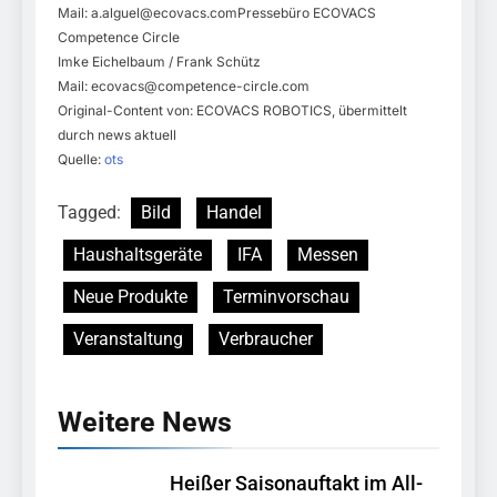
Mail:
a.alguel@ecovacs.comPresseb
üro ECOVACS
Competence Circle
Imke Eichelbaum / Frank Schütz
Mail:
ecovacs@competence-circle.com
Original-Content von: ECOVACS ROBOTICS, übermittelt
durch news aktuell
Quelle:
ots
Tagged:
Bild
Handel
Haushaltsgeräte
IFA
Messen
Neue Produkte
Terminvorschau
Veranstaltung
Verbraucher
Weitere News
Heißer Saisonauftakt im All-