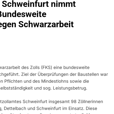
 Schweinfurt nimmt
idirektion München: Bundespolizei Kontrolliert Grenzübersch
/Bundesweite
egen Schwarzarbeit
irektion München: Schneller Festgenommen Als Die Reise Nac
n Ungarn Mit Auslieferungshaftbefehl Fest
eidirektion München: Ausgesetzte Katze Am Bahnhof Bamber
kt Auf: Schrotthändler Erschleicht Rund 45.000 Euro Sozialleis
ühren Zu Rechtskräftiger Verurteilung Wegen Betrugs
arzarbeit des Zolls (FKS) eine bundesweite
rektion München: Europaweit Gesuchtes Mitglied Einer Krimine
hgeführt. Ziel der Überprüfungen der Baustellen war
ollstreckt Europäischen Auslieferungshaftbefehl
en Pflichten und des Mindestlohns sowie die
elbstständigkeit und sog. Leistungsbetrug.
eidirektion München: Update Zu Den Einsatzmaßnahmen Der B
zollamtes Schweinfurt insgesamt 98 Zöllnerinnen
irektion München: Beinahekollision An Bahnübergang In Aubin
ingriffs In Den Bahnverkehr
, Dettelbach und Schweinfurt im Einsatz. Diese