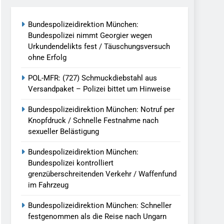
reitenden Verkehr / Waffenfund Im
Bundespolizeidirektion München:
Bundespolizei nimmt Georgier wegen
h Ungarn Beendet / Bundespolizei Nimmt
Urkundendelikts fest / Täuschungsversuch
ohne Erfolg
g Aufgefunden – Tierheim Übernimmt
POL-MFR: (727) Schmuckdiebstahl aus
Versandpaket – Polizei bittet um Hinweise
tungen Ermittlungen Der Finanzkontrolle
Bundespolizeidirektion München: Notruf per
Knopfdruck / Schnelle Festnahme nach
sexueller Belästigung
llen Vereinigung Geht Ins Netz –
Bundespolizeidirektion München:
Bundespolizei kontrolliert
grenzüberschreitenden Verkehr / Waffenfund
undespolizei In Saarbrücken
im Fahrzeug
g / Bundespolizei Ermittelt Wegen
Bundespolizeidirektion München: Schneller
festgenommen als die Reise nach Ungarn