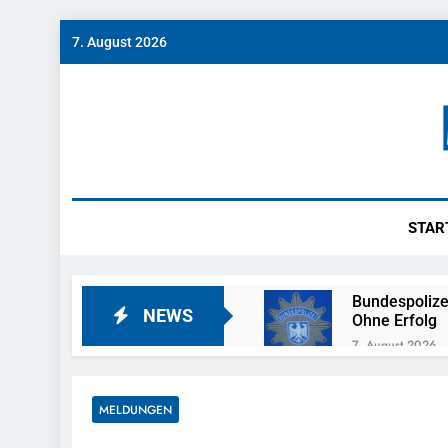
Skip
7. August 2026
to
content
Münch
News Rund Um M
STAR
Bundespolize
NEWS
Ohne Erfolg
7. August 2026
POL-MFR: (7
7. August 2026
MELDUNGEN
Bundespoliz
7. August 2026