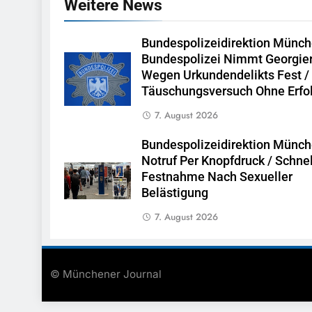
Weitere News
Bundespolizeidirektion Münch
Bundespolizei Nimmt Georgie
Wegen Urkundendelikts Fest /
Täuschungsversuch Ohne Erfo
7. August 2026
Bundespolizeidirektion Münch
Notruf Per Knopfdruck / Schne
Festnahme Nach Sexueller
Belästigung
7. August 2026
© Münchener Journal