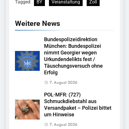
Tagged:
BY
Veranstaltung
Zoll
Weitere News
Bundespolizeidirektion
München: Bundespolizei
nimmt Georgier wegen
Urkundendelikts fest /
Täuschungsversuch ohne
Erfolg
7. August 2026
POL-MFR: (727)
Schmuckdiebstahl aus
Versandpaket – Polizei bittet
um Hinweise
7. August 2026