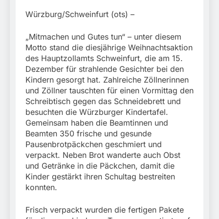
München:
Beinahekollision an
5. August 2026
Würzburg/Schweinfurt (ots) –
Bahnübergang in Aubing
/ Bundespolizei ermittelt
„Mitmachen und Gutes tun“ – unter diesem
wegen gefährlichen
Motto stand die diesjährige Weihnachtsaktion
Eingriffs in den
Bahnverkehr
des Hauptzollamts Schweinfurt, die am 15.
Dezember für strahlende Gesichter bei den
Kindern gesorgt hat. Zahlreiche Zöllnerinnen
und Zöllner tauschten für einen Vormittag den
Schreibtisch gegen das Schneidebrett und
besuchten die Würzburger Kindertafel.
Gemeinsam haben die Beamtinnen und
Beamten 350 frische und gesunde
Pausenbrotpäckchen geschmiert und
verpackt. Neben Brot wanderte auch Obst
und Getränke in die Päckchen, damit die
Kinder gestärkt ihren Schultag bestreiten
konnten.
Frisch verpackt wurden die fertigen Pakete