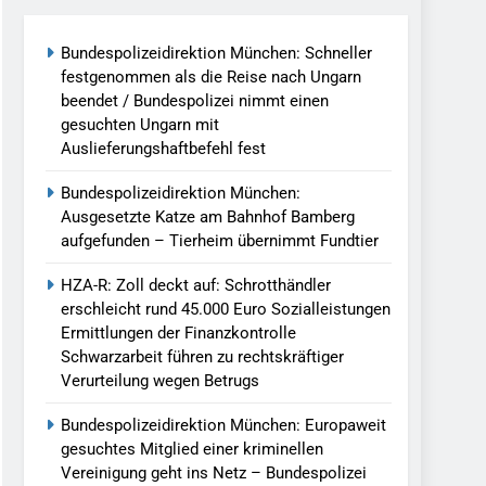
Bundespolizeidirektion München: Schneller
llen Vereinigung Geht Ins Netz –
festgenommen als die Reise nach Ungarn
beendet / Bundespolizei nimmt einen
gesuchten Ungarn mit
undespolizei In Saarbrücken
Auslieferungshaftbefehl fest
g / Bundespolizei Ermittelt Wegen
Bundespolizeidirektion München:
Ausgesetzte Katze am Bahnhof Bamberg
aufgefunden – Tierheim übernimmt Fundtier
en Fest / Mann Nach Gleissturz Verletzt
HZA-R: Zoll deckt auf: Schrotthändler
erschleicht rund 45.000 Euro Sozialleistungen
Ermittlungen der Finanzkontrolle
Schwarzarbeit führen zu rechtskräftiger
ersteckt Kontrolle In Waidhaus Führt
Verurteilung wegen Betrugs
verfahrens
Bundespolizeidirektion München: Europaweit
ngereist/Bundespolizei Stellt Auto
gesuchtes Mitglied einer kriminellen
Vereinigung geht ins Netz – Bundespolizei