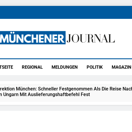
ener Journal
ünchen
TSEITE
REGIONAL
MELDUNGEN
POLITIK
MAGAZIN
irektion München: Schneller Festgenommen Als Die Reise Nac
n Ungarn Mit Auslieferungshaftbefehl Fest
eidirektion München: Ausgesetzte Katze Am Bahnhof Bamber
kt Auf: Schrotthändler Erschleicht Rund 45.000 Euro Sozialleis