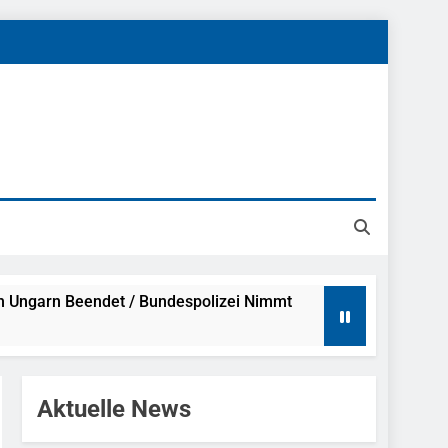
h Ungarn Beendet / Bundespolizei Nimmt
g Aufgefunden – Tierheim Übernimmt
Aktuelle News
tungen Ermittlungen Der Finanzkontrolle