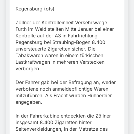
München:
Beinahekollision an
5. August 2026
Regensburg (ots) –
Bahnübergang in Aubing
/ Bundespolizei ermittelt
Zöllner der Kontrolleinheit Verkehrswege
wegen gefährlichen
Furth im Wald stellten Mitte Januar bei einer
Eingriffs in den
Bahnverkehr
Kontrolle auf der A3 in Fahrtrichtung
Regensburg bei Straubing-Bogen 8.400
unversteuerte Zigaretten sicher. Die
Tabakwaren waren in einem türkischen
Lastkraftwagen in mehreren Verstecken
verborgen.
Der Fahrer gab bei der Befragung an, weder
verbotene noch anmeldepflichtige Waren
mitzuführen. Als Fracht wurden Hühnereier
angegeben.
In der Fahrerkabine entdeckten die Zöllner
insgesamt 8.400 Zigaretten hinter
Seitenverkleidungen, in der Matratze des