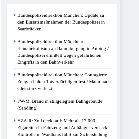
Bundespolizeidirektion München: Update zu
kt Kontrolle In Waidhaus Führt Zur
den Einsatzmaßnahmen der Bundespolizei in
Saarbrücken
/Bundespolizei Stellt Auto Sicher
Bundespolizeidirektion München:
Beinahekollision an Bahnübergang in Aubing /
Bundespolizei ermittelt wegen gefährlichen
espolizei Weist Beschuldigten Nach Moldau
Eingriffs in den Bahnverkehr
Bundespolizeidirektion München: Couragierte
st 2026
Zeugen halten Tatverdächtigen fest / Mann nach
Gleissturz verletzt
tz Am Bahnhof Dachau
FW-M: Brand in stillgelegtem Bahngebäude
(Sendling)
HZA-R: Zoll deckt auf: Mehr als 17.000
Zigaretten in Fahrzeug und Anhänger versteckt
Kontrolle in Waidhaus führt zur Sicherstellung