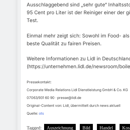
Ausschlaggebend sind „sehr gute“ Inhaltssto
95 Cent pro Liter ist der Reiniger einer der
Test.
Einmal mehr zeigt sich: Sowohl im Food- al
beste Qualität zu fairen Preisen.
Weitere Informationen zu Lidl in Deutschland
(https://unternehmen.lidl.de/newsroom/boile
Pressekontakt:
Corporate Media Relations Lidl Dienstleistung GmbH & Co. KG
07063/931 60 90 ·
presse@lidl.de
Original-Content von: Lidl, übermittelt durch news aktuell
Quelle:
ots
Tagged:
Auszeichnung
Bild
Handel
Kos