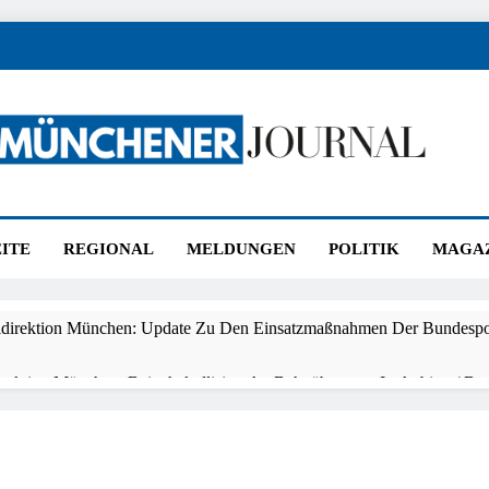
ener Journal
nchen
ITE
REGIONAL
MELDUNGEN
POLITIK
MAGA
idirektion München: Update Zu Den Einsatzmaßnahmen Der Bundespol
irektion München: Beinahekollision An Bahnübergang In Aubing / Bun
en Bahnverkehr
direktion München: Couragierte Zeugen Halten Tatverdächtigen Fest /