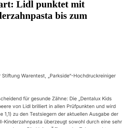
rt: Lidl punktet mit
In Stillgelegtem Bahngebäude (Sendling)
derzahnpasta bis zum
t Auf: Mehr Als 17.000 Zigaretten In Fahrzeug Und Anhänger Verstec
ersteuerter Zigaretten Und Einleitung Eines Steuerstrafverfahrens
direktion München: Mit Dem Kraftfahrzeug Über Die Grenze Eingereist
direktion München: Unerlaubte Einreise Mit Dem Kraftfahrzeug/Bund
endrückblick Der Feuerwehr München Für Den 31. Juli Bis 2. Augu
r Stiftung Warentest, „Parkside“-Hochdruckreiniger
idirektion München: Bundespolizei Begleitet Fußballfans Nach Einsa
scheidend für gesunde Zähne: Die „Dentalux Kids
che Rettung In Tiefgaragenzufahrt
re von Lidl brilliert in allen Prüfpunkten und wird
te 1,1) zu den Testsiegern der aktuellen Ausgabe der
idl-Kinderzahnpasta überzeugt sowohl durch eine sehr