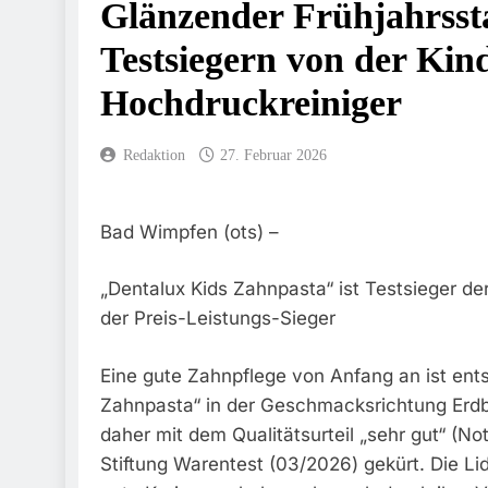
Glänzender Frühjahrssta
FW-M: Brand 
5. August 2026
Testsiegern von der Kin
HZA-R: Zoll Deck
Hochdruckreiniger
Sicherstellung Unv
4. August 2026
Bundespolizei
Redaktion
27. Februar 2026
3. August 2026
Bundespolizei
Zurück
Bad Wimpfen (ots) –
3. August 2026
FW-M: Wochen
„Dentalux Kids Zahnpasta“ ist Testsieger de
3. August 2026
der Preis-Leistungs-Sieger
Bundespolize
3. August 2026
Eine gute Zahnpflege von Anfang an ist ent
FW-M: Technis
Zahnpasta“ in der Geschmacksrichtung Erdbee
31. Juli 2026
daher mit dem Qualitätsurteil „sehr gut“ (No
Stiftung Warentest (03/2026) gekürt. Die L